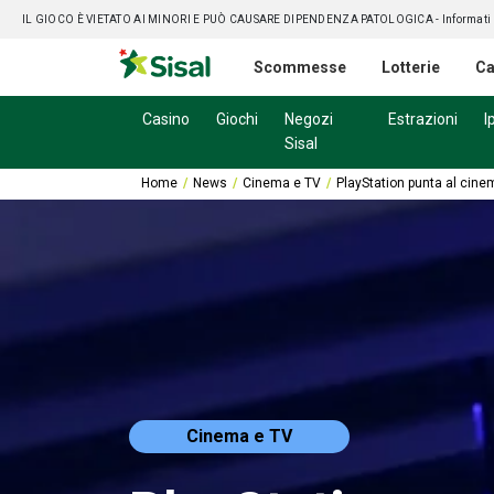
IL GIOCO È VIETATO AI MINORI E PUÒ CAUSARE DIPENDENZA PATOLOGICA
- Informati
Scommesse
Lotterie
Ca
Casino
Giochi
Negozi
Estrazioni
I
Sisal
Home
News
Cinema e TV
PlayStation punta al cine
Cinema e TV