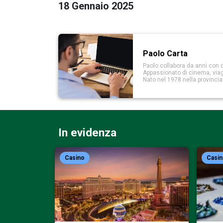
18 Gennaio 2025
Paolo Carta
Paolo collabora da anni con d
Appassionato di cinema, viaggi
Nato nel 1978 nella provinci
In evidenza
Casino
Casi