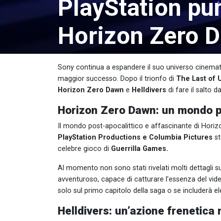
PlayStation pun
Horizon Zero D
Sony continua a espandere il suo universo cinemat
maggior successo. Dopo il trionfo di
The Last of 
Horizon Zero Dawn
e
Helldivers
di fare il salto 
Horizon Zero Dawn: un mondo po
Il mondo post-apocalittico e affascinante di Hori
PlayStation Productions e Columbia Pictures
st
celebre gioco di
Guerrilla Games.
Al momento non sono stati rivelati molti dettagli su
avventuroso, capace di catturare l’essenza del vide
solo sul primo capitolo della saga o se includerà 
Helldivers: un’azione frenetica 