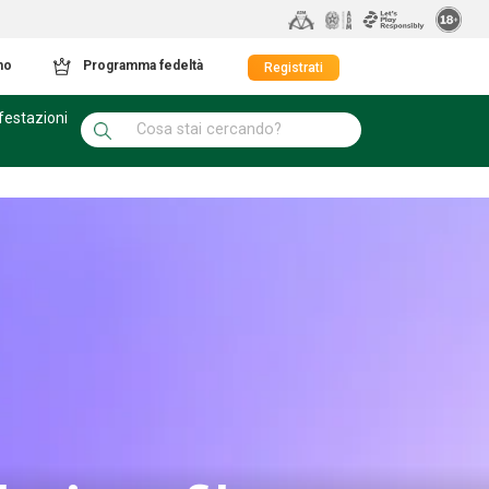
mo
Programma fedeltà
Registrati
festazioni