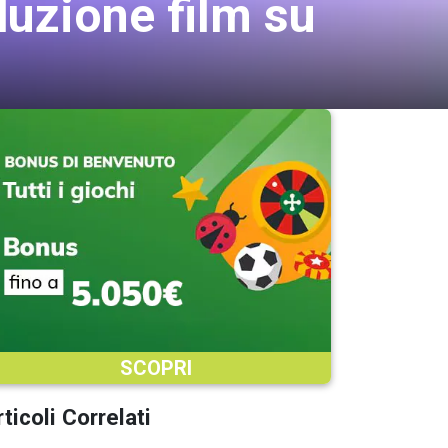
duzione film su
SCOPRI
ticoli Correlati