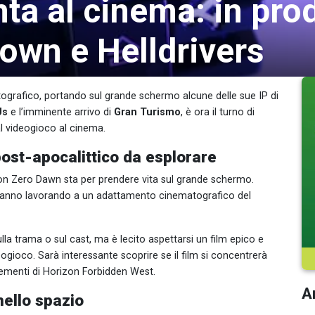
ta al cinema: in pro
own e Helldrivers
ografico, portando sul grande schermo alcune delle sue IP di
Us
e l’imminente arrivo di
Gran Turismo
, è ora il turno di
dal videogioco al cinema.
st-apocalittico da esplorare
zon Zero Dawn sta per prendere vita sul grande schermo.
anno lavorando a un adattamento cinematografico del
lla trama o sul cast, ma è lecito aspettarsi un film epico e
ogioco. Sarà interessante scoprire se il film si concentrerà
elementi di Horizon Forbidden West.
Ar
nello spazio