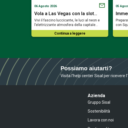
06 Agosto 2026
05 Agos
a Bavaria…
Vola a Las Vegas con la slot…
Immerg
ortare nel cuore
Vivi il fascino luccicante, le luci al neon e
Preparat
mosa del…
l’elettrizzante atmosfera della capitale…
con Squ
ere
Continua a leggere
Possiamo aiutarti?
Visita l’help center Sisal per ricevere 
Azienda
Gruppo Sisal
Sostenibilità
Lavora con noi