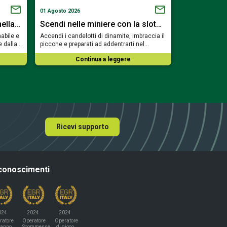
01 Agosto 2026
19 Luglio 2026
nella…
Scendi nelle miniere con la slot…
Viaggia tra
abile e
Accendi i candelotti di dinamite, imbraccia il
Preparati a sfi
e dalla…
piccone e preparati ad addentrarti nel…
e a risvegliare
Continua a leggere
Co
Ricevi supporto
conoscimenti
024
2024
2024
ratore
Operatore
Operatore
'anno
Scommesse
di gioco