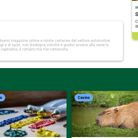
0
S
C
S
iversi magazine online e riviste cartacee del settore automotive.
 e di sport, non disdegna critiche e giudizi avversi alle serie tv.
a capitolina, è romano ma non romanista.
no
Casino