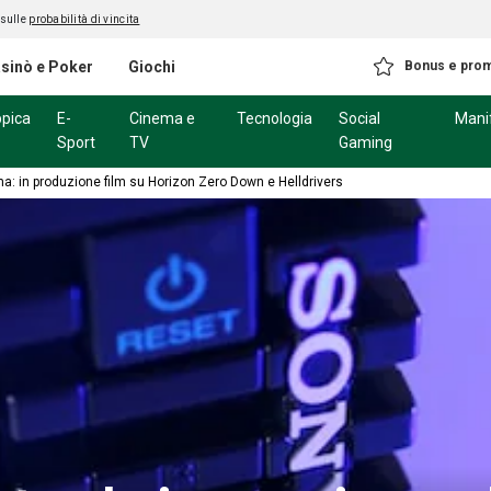
 sulle
probabilità di vincita
sinò e Poker
Giochi
Bonus e pro
ppica
E-
Cinema e
Tecnologia
Social
Mani
Sport
TV
Gaming
ma: in produzione film su Horizon Zero Down e Helldrivers