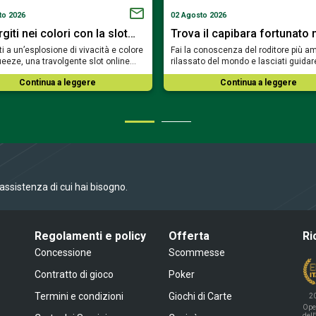
to 2026
02 Agosto 2026
iti nei colori con la slot…
Trova il capibara fortunato 
i a un’esplosione di vivacità e colore
Fai la conoscenza del roditore più am
eeze, una travolgente slot online…
rilassato del mondo e lasciati guidar
Continua a leggere
Continua a leggere
l’assistenza di cui hai bisogno.
Regolamenti e policy
Offerta
Ri
Concessione
Scommesse
Contratto di gioco
Poker
Termini e condizioni
Giochi di Carte
2
Ope
dell