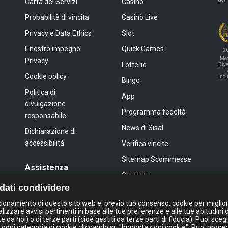
Carta dei Servizi
Casinò
Probabilità di vincita
Casinò Live
Privacy e Data Ethics
Slot
Il nostro impegno
Quick Games
2
Mod
Privacy
Lotterie
Dive
Cookie policy
Inc
Bingo
Politica di
App
divulgazione
Programma fedeltà
responsabile
News di Sisal
Dichiarazione di
accessibilità
Verifica vincite
Sitemap Scommesse
Assistenza
Sitemap
FAQ
 dati condividere
Sitemap Giochi Slot
Contatti
nzionamento di questo sito web e, previo tuo consenso, cookie per miglior
lizzare avvisi pertinenti in base alle tue preferenze e alle tue abitudini 
a noi) o di terze parti (cioè gestiti da terze parti di fiducia). Puoi sceg
IL GIOCO È VIETATO AI MINORI
 ogni categoria di cookie cliccando su "Impostazioni cookie". Puoi proce
E PUÒ CAUSARE DIPENDENZA PATOLOGIC