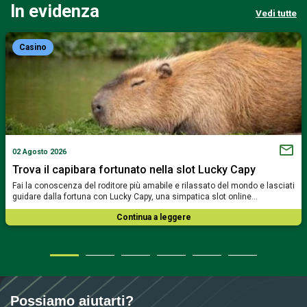
In evidenza
Vedi tutte
Casino
02 Agosto 2026
Trova il capibara fortunato nella slot Lucky Capy
Fai la conoscenza del roditore più amabile e rilassato del mondo e lasciati
guidare dalla fortuna con Lucky Capy, una simpatica slot online…
Continua a leggere
Possiamo aiutarti?