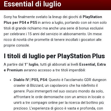
Essential di luglio
Sony ha finalmente svelato la lineup dei giochi di
PlayStation
Plus per PS4 e PS5
in arrivo a luglio, portando con sé non solo
titoli di grande richiamo ma anche una serie di bonus esclusivi
per celebrare i 15 anni del servizio in abbonamento. Un mese
ricco di novità che promette di tenere incollati i giocatori alle
proprie console.
I titoli di luglio per PlayStation Plus
A partire dal
1° luglio
, tutti gli abbonati ai livelli
Essential, Extra
e Premium
avranno accesso a tre titoli imperdibili:
Diablo IV | PS5, PS4:
Questo è l’acclamato GDR dungeon
crawler di Blizzard, un capolavoro che ha ridefinito il
genere. Puoi immergerti nel suo oscuro mondo da solo,
affrontare le orde demoniache con un amico in locale o
unirti a tre compagni online per la ricerca del bottino più
prezioso. L’esperienza di gioco è vasta e profonda, con