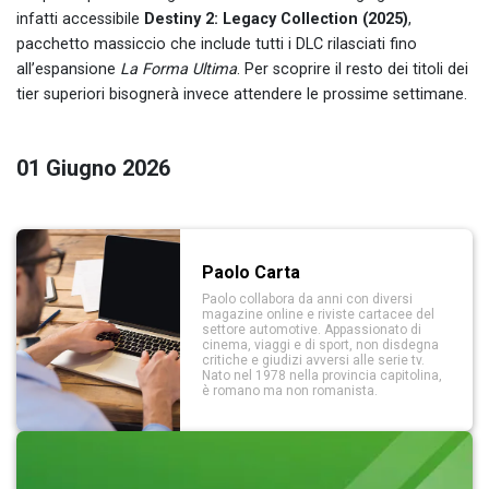
infatti accessibile
Destiny 2: Legacy Collection (2025)
,
pacchetto massiccio che include tutti i DLC rilasciati fino
all’espansione
La Forma Ultima
. Per scoprire il resto dei titoli dei
tier superiori bisognerà invece attendere le prossime settimane.
01 Giugno 2026
Paolo Carta
Paolo collabora da anni con diversi
magazine online e riviste cartacee del
settore automotive. Appassionato di
cinema, viaggi e di sport, non disdegna
critiche e giudizi avversi alle serie tv.
Nato nel 1978 nella provincia capitolina,
è romano ma non romanista.