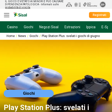
IL GIOCO È VIETATO AI MINORI E PUÒ CAUSARE
DIPENDENZA PATOLOGICA
- Informati sulle
probabilità di vincita
Registrati
Casino
Giochi
Negozi Sisal
Estrazioni
Ippica
E-Spor
Home
News
Giochi
Play Station Plus: svelati i giochi di giugno
Giochi
Play Station Plus: svelati i