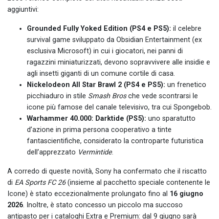
aggiuntivi:
Grounded Fully Yoked Edition (PS4 e PS5):
il celebre
survival game sviluppato da Obsidian Entertainment (ex
esclusiva Microsoft) in cui i giocatori, nei panni di
ragazzini miniaturizzati, devono sopravvivere alle insidie e
agli insetti giganti di un comune cortile di casa.
Nickelodeon All Star Brawl 2 (PS4 e PS5):
un frenetico
picchiaduro in stile
Smash Bros
che vede scontrarsi le
icone più famose del canale televisivo, tra cui Spongebob.
Warhammer 40.000: Darktide (PS5):
uno sparatutto
d’azione in prima persona cooperativo a tinte
fantascientifiche, considerato la controparte futuristica
dell’apprezzato
Vermintide
.
A corredo di queste novità, Sony ha confermato che il riscatto
di
EA Sports FC 26
(insieme al pacchetto speciale contenente le
Icone) è stato eccezionalmente prolungato fino al
16 giugno
2026
. Inoltre, è stato concesso un piccolo ma succoso
antipasto per i cataloghi Extra e Premium: dal 9 giugno sarà