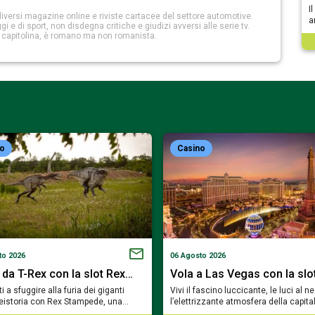
I
iversi magazine online e riviste cartacee del settore automotive.
a
 e di sport, non disdegna critiche e giudizi avversi alle serie tv.
a capitolina, è romano ma non romanista.
no
Casino
to 2026
06 Agosto 2026
 da T-Rex con la slot Rex…
Vola a Las Vegas con la slo
i a sfuggire alla furia dei giganti
Vivi il fascino luccicante, le luci al n
reistoria con Rex Stampede, una…
l’elettrizzante atmosfera della capit