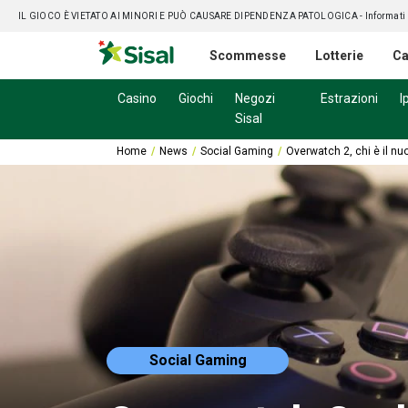
IL GIOCO È VIETATO AI MINORI E PUÒ CAUSARE DIPENDENZA PATOLOGICA
- Informati
Scommesse
Lotterie
Ca
Casino
Giochi
Negozi
Estrazioni
I
Sisal
Home
News
Social Gaming
Overwatch 2, chi è il nu
Social Gaming