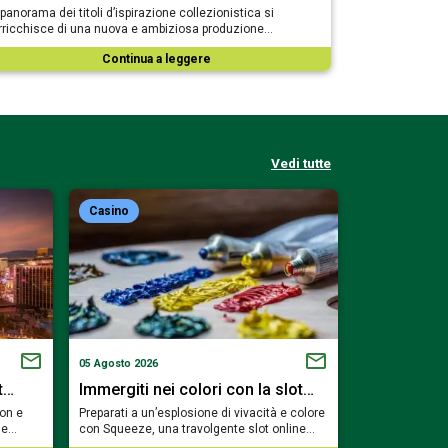
l panorama dei titoli d’ispirazione collezionistica si
rricchisce di una nuova e ambiziosa produzione…
Continua a leggere
Vedi tutte
Casino
Casino
05 Agosto 2026
02 Agosto 2026
t…
Immergiti nei colori con la slot…
Trova il ca
eon e
Preparati a un’esplosione di vivacità e colore
Fai la conoscen
ale…
con Squeeze, una travolgente slot online…
rilassato del m