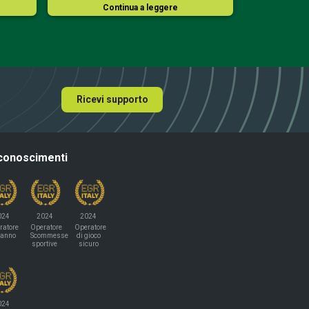
Continua a leggere
Co
Ricevi supporto
conoscimenti
024
2024
2024
ratore
Operatore
Operatore
'anno
Scommesse
di gioco
sportive
sicuro
024