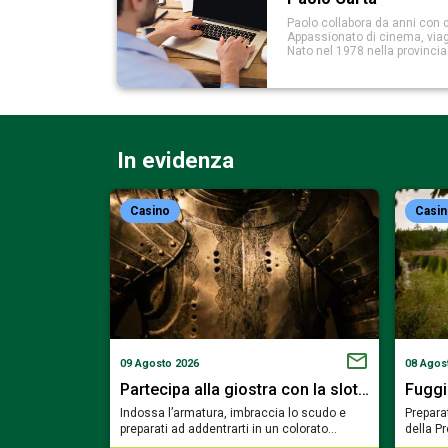
Paolo collabora da anni con d
Appassionato di cinema, viaggi
Nato nel 1978 nella provinci
In evidenza
Casino
Casi
09 Agosto 2026
08 Agos
on la slot…
Partecipa alla giostra con la slot…
Fuggi
te, imbraccia il
Indossa l’armatura, imbraccia lo scudo e
Preparat
rarti nel…
preparati ad addentrarti in un colorato…
della P