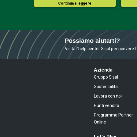
ere
Continua a leggere
Possiamo aiutarti?
Visita l’help center Sisal per ricevere 
Azienda
Gruppo Sisal
Sostenibilità
Lavora con noi
Punti vendita
Programma Partner
Online
Let's Play