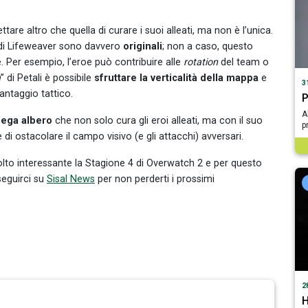
ttare altro che quella di curare i suoi alleati, ma non è l’unica.
tà di Lifeweaver sono davvero
originali
; non a caso, questo
 Per esempio, l’eroe può contribuire alle
rotation
del team o
a
” di Petali è possibile
sfruttare la verticalità della mappa
e
3
vantaggio tattico.
P
A
ega albero
che non solo cura gli eroi alleati, ma con il suo
p
di ostacolare il campo visivo (e gli attacchi) avversari.
lto interessante la Stagione 4 di Overwatch 2 e per questo
seguirci su
Sisal News
per non perderti i prossimi
2
H