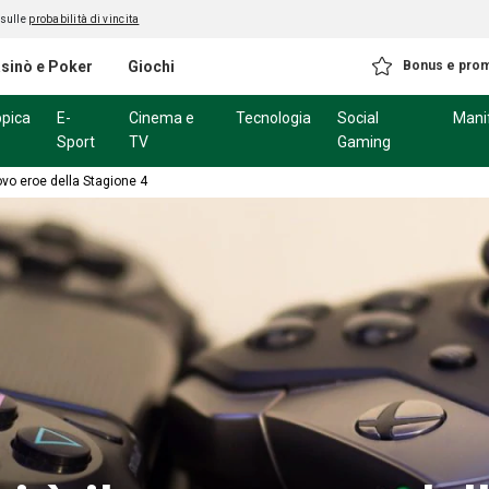
 sulle
probabilità di vincita
sinò e Poker
Giochi
Bonus e pro
ppica
E-
Cinema e
Tecnologia
Social
Mani
Sport
TV
Gaming
ovo eroe della Stagione 4