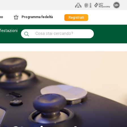
mo
Programma fedeltà
Registrati
festazioni