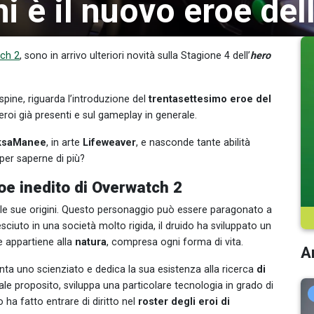
i è il nuovo eroe del
tch 2
, sono in arrivo ulteriori novità sulla Stagione 4 dell’
hero
e spine, riguarda l’introduzione del
trentasettesimo eroe del
 eroi già presenti e sul gameplay in generale.
uksaManee
, in arte
Lifeweaver
, e nasconde tante abilità
a per saperne di più?
oe inedito di Overwatch 2
alle sue origini. Questo personaggio può essere paragonato a
esciuto in una società molto rigida, il druido ha sviluppato un
e appartiene alla
natura
, compresa ogni forma di vita.
Ar
nta uno scienziato e dedica la sua esistenza alla ricerca
di
ale proposito, sviluppa una particolare tecnologia in grado di
o ha fatto entrare di diritto nel
roster degli eroi di