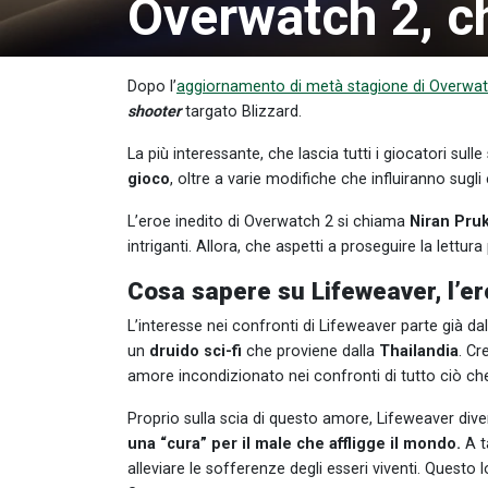
Overwatch 2, ch
Dopo l’
aggiornamento di metà stagione di Overwa
shooter
targato Blizzard.
La più interessante, che lascia tutti i giocatori sull
gioco
, oltre a varie modifiche che influiranno sugli
L’eroe inedito di Overwatch 2 si chiama
Niran Pr
intriganti. Allora, che aspetti a proseguire la lettur
Cosa sapere su Lifeweaver, l’er
L’interesse nei confronti di Lifeweaver parte già d
un
druido sci-fi
che proviene dalla
Thailandia
. Cr
amore incondizionato nei confronti di tutto ciò ch
Proprio sulla scia di questo amore, Lifeweaver dive
una “cura” per il male che affligge il mondo.
A t
alleviare le sofferenze degli esseri viventi. Questo l