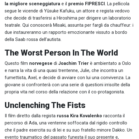
la migliore sceneggiatura
e il
premio FIPRESCI
. La pellicola
segue le vicende di Yûsuke Kafuku, un attore e regista vedovo
che decide di trasferirsi a Hiroshima per dirigere un laboratorio
teatrale. Qui conoscerà Misaki, assunta per fargli da chauffeur: i
due instaureranno un rapporto emozionante vissuto a bordo
della Saab rossa dell’autista.
The Worst Person In The World
Questo film
norvegese
di
Joachim Trier
è ambientato a Oslo
e narra la vita di una quasi trentenne, Julie, che incontra un
fumettista, Axel, e decide di avviare con lui una convivenza. La
giovane si confronterà con una serie di questioni irrisolte della
propria vita nel corso della relazione con il co-protagonista.
Unclenching The Fists
Il film diretto dalla regista
russa
Kira Kovalenko
racconta il
percorso di Ada, una ventenne soffocata dal rigido controllo
che il padre esercita su di lei e su suo fratello minore Dakko. Un
evento traumatico del passato funesta il suo presente e,