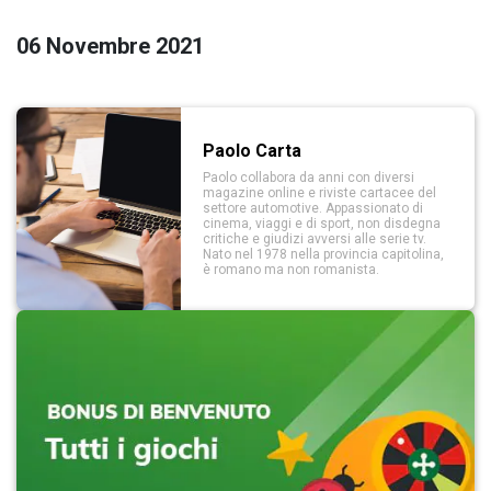
06 Novembre 2021
Paolo Carta
Paolo collabora da anni con diversi
magazine online e riviste cartacee del
settore automotive. Appassionato di
cinema, viaggi e di sport, non disdegna
critiche e giudizi avversi alle serie tv.
Nato nel 1978 nella provincia capitolina,
è romano ma non romanista.