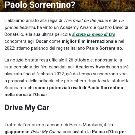
Paolo Sorrentino?
L’abbiamo amato alla regia di
This must be the place
e de
La
grande bellezza
, ha vinto un Academy Award e quattro David di
Donatello, e la sua ultima pellicola
È stata la mano di Dio
concorrerà agli
Oscar
come
miglior film internazionale
nel
2022: stiamo parlando del regista italiano
Paolo Sorrentino
.
La notizia è stata resa ufficiale il 26 ottobre e, nonostante la
lista completa dei film candidati agli Academy Awards non sarà
rilasciata fino al febbraio 2022, già da tempo si rincorrono voci
a proposito delle pellicole che potrebbero disputarsi la statuetta.
Scopriamo
chi sono i potenziali rivali di Paolo Sorrentino
nella corsa all’Oscar
.
Drive My Car
Tratto dall’omonimo racconto di Haruki Murakami, il film
giapponese
Drive My Car
ha conquistato la
Palma d’Oro per