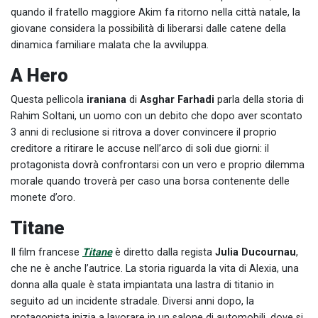
quando il fratello maggiore Akim fa ritorno nella città natale, la
giovane considera la possibilità di liberarsi dalle catene della
dinamica familiare malata che la avviluppa.
A Hero
Questa pellicola
iraniana
di
Asghar Farhadi
parla della storia di
Rahim Soltani, un uomo con un debito che dopo aver scontato
3 anni di reclusione si ritrova a dover convincere il proprio
creditore a ritirare le accuse nell’arco di soli due giorni: il
protagonista dovrà confrontarsi con un vero e proprio dilemma
morale quando troverà per caso una borsa contenente delle
monete d’oro.
Titane
Il film francese
Titane
è diretto dalla regista
Julia Ducournau
,
che ne è anche l’autrice. La storia riguarda la vita di Alexia, una
donna alla quale è stata impiantata una lastra di titanio in
seguito ad un incidente stradale. Diversi anni dopo, la
protagonista inizia a lavorare in un salone di automobili, dove si