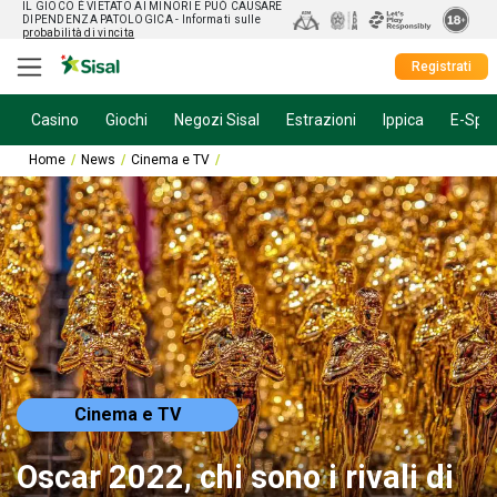
IL GIOCO È VIETATO AI MINORI E PUÒ CAUSARE
DIPENDENZA PATOLOGICA
- Informati sulle
probabilità di vincita
Registrati
Casino
Giochi
Negozi Sisal
Estrazioni
Ippica
E-Spor
Home
News
Cinema e TV
Oscar 2022, chi sono i rivali di Paolo Sorrent
Cinema e TV
Oscar 2022, chi sono i rivali di