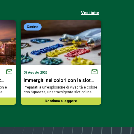
Vedi tutte
Casino
Casino
05 Agosto 2026
02 Agosto 2026
t…
Immergiti nei colori con la slot…
Trova il ca
eon e
Preparati a un’esplosione di vivacità e colore
Fai la conoscen
ale…
con Squeeze, una travolgente slot online…
rilassato del m
Continua a leggere
Co