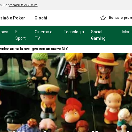
 sulle
probabilità di vincita
sinò e Poker
Giochi
Bonus e pro
ppica
E-
Cinema e
Tecnologia
Social
Mani
Sport
TV
Gaming
cembre arriva la next gen con un nuovo DLC