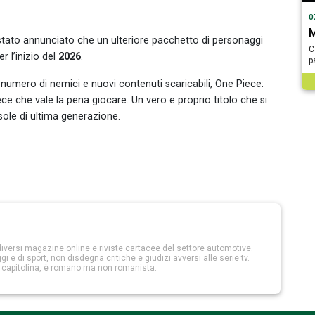
0
M
à stato annunciato che un ulteriore pacchetto di personaggi
C
er l’inizio del
2026
.
p
 numero di nemici e nuovi contenuti scaricabili, One Piece:
ece che vale la pena giocare. Un vero e proprio titolo che si
ole di ultima generazione.
iversi magazine online e riviste cartacee del settore automotive.
 e di sport, non disdegna critiche e giudizi avversi alle serie tv.
a capitolina, è romano ma non romanista.