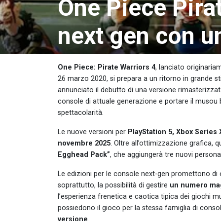
One Piece Pirat
next gen con u
One Piece: Pirate Warriors 4
, lanciato originari
26 marzo 2020, si prepara a un ritorno in grande st
annunciato il debutto di una versione rimasterizzat
console di attuale generazione e portare il musou b
spettacolarità.
Le nuove versioni per
PlayStation 5, Xbox Series 
novembre 2025
. Oltre all’ottimizzazione grafica,
Egghead Pack”
, che aggiungerà tre nuovi personag
Le edizioni per le console next-gen promettono di 
soprattutto, la possibilità di gestire
un numero mag
l’esperienza frenetica e caotica tipica dei giochi mu
possiedono il gioco per la stessa famiglia di conso
versione
.