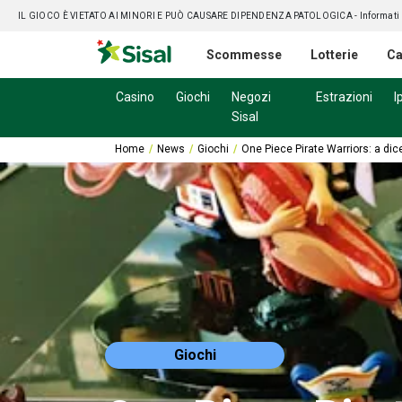
IL GIOCO È VIETATO AI MINORI E PUÒ CAUSARE DIPENDENZA PATOLOGICA
- Informati
Scommesse
Lotterie
Ca
Casino
Giochi
Negozi
Estrazioni
I
Sisal
Home
News
Giochi
One Piece Pirate Warriors: a di
Giochi