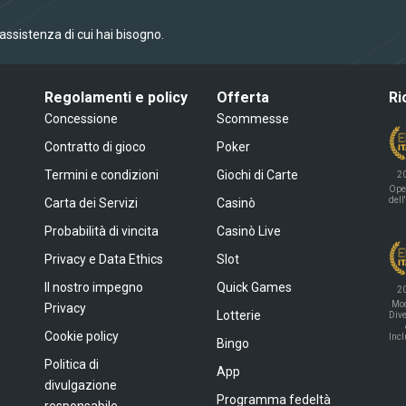
l’assistenza di cui hai bisogno.
Regolamenti e policy
Offerta
Ri
Concessione
Scommesse
Contratto di gioco
Poker
Termini e condizioni
Giochi di Carte
2
Ope
dell
Carta dei Servizi
Casinò
Probabilità di vincita
Casinò Live
Privacy e Data Ethics
Slot
Il nostro impegno
Quick Games
2
Mod
Privacy
Lotterie
Dive
Cookie policy
Inc
Bingo
Politica di
App
divulgazione
Programma fedeltà
responsabile