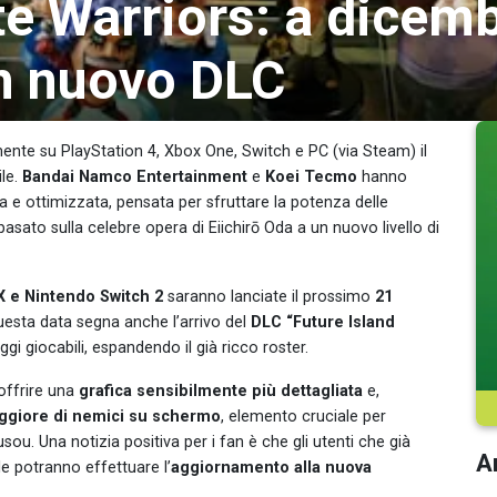
e Warriors: a dicemb
n nuovo DLC
amente su PlayStation 4, Xbox One, Switch e PC (via Steam) il
ile.
Bandai Namco Entertainment
e
Koei Tecmo
hanno
a e ottimizzata, pensata per sfruttare la potenza delle
asato sulla celebre opera di Eiichirō Oda a un nuovo livello di
X e Nintendo Switch 2
saranno lanciate il prossimo
21
 questa data segna anche l’arrivo del
DLC “Future Island
gi giocabili, espandendo il già ricco roster.
offrire una
grafica sensibilmente più dettagliata
e,
giore di nemici su schermo
, elemento cruciale per
sou. Una notizia positiva per i fan è che gli utenti che già
Ar
le potranno effettuare l’
aggiornamento alla nuova