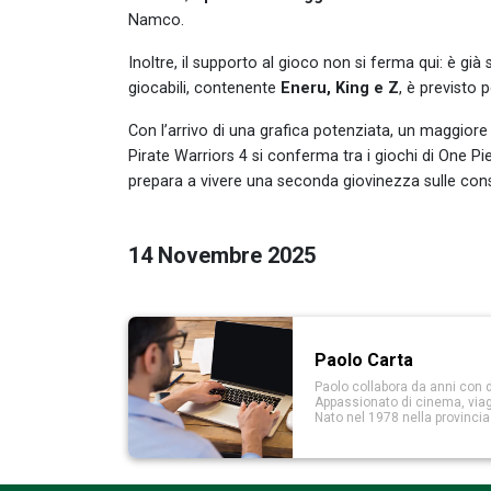
Namco.
Inoltre, il supporto al gioco non si ferma qui: è gi
giocabili, contenente
Eneru, King e Z
, è previsto p
Con l’arrivo di una grafica potenziata, un maggiore
Pirate Warriors 4 si conferma tra i giochi di One Pi
prepara a vivere una seconda giovinezza sulle cons
14 Novembre 2025
Paolo Carta
Paolo collabora da anni con d
Appassionato di cinema, viaggi
Nato nel 1978 nella provinci