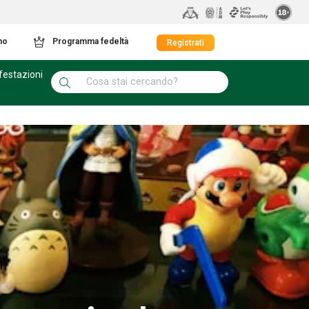
mo
Programma fedeltà
Registrati
festazioni