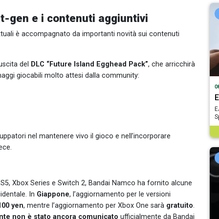
t-gen e i contenuti aggiuntivi
attuali è accompagnato da importanti novità sui contenuti
’uscita del
DLC “Future Island Egghead Pack”
, che arricchirà
aggi giocabili molto attesi dalla community:
0
E
E
S
luppatori nel mantenere vivo il gioco e nell’incorporare
ece.
 PS5, Xbox Series e Switch 2, Bandai Namco ha fornito alcune
identale. In
Giappone
, l’aggiornamento per le versioni
100 yen
, mentre l’aggiornamento per Xbox One sarà
gratuito
.
nte non è stato ancora comunicato
ufficialmente da Bandai