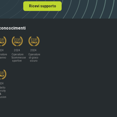
Ricevi supporto
conoscimenti
024
2024
2024
ratore
Operatore
Operatore
'anno
Scommesse
di gioco
sportive
sicuro
024
ello
rsity
&
lusion