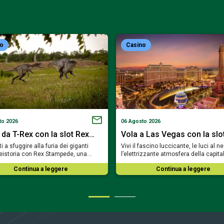
no
Casino
to 2026
06 Agosto 2026
 da T-Rex con la slot Rex…
Vola a Las Vegas con la slo
i a sfuggire alla furia dei giganti
Vivi il fascino luccicante, le luci al n
reistoria con Rex Stampede, una…
l’elettrizzante atmosfera della capit
Continua a leggere
Continua a leggere