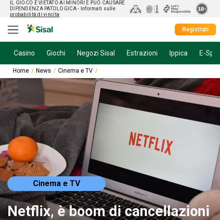
IL GIOCO È VIETATO AI MINORI E PUÒ CAUSARE
DIPENDENZA PATOLOGICA
- Informati sulle
probabilità di vincita
Registrati
Casino
Giochi
Negozi Sisal
Estrazioni
Ippica
E-Spor
Home
News
Cinema e TV
Netflix, è boom di cancellazioni dopo il bloc
Cinema e TV
Netflix, è boom di cancellazioni