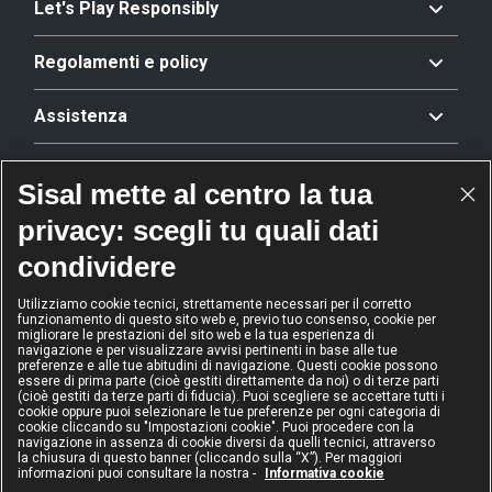
Let's Play Responsibly
Regolamenti e policy
Assistenza
Offerta
Sisal mette al centro la tua
privacy: scegli tu quali dati
Riconoscimenti
condividere
Utilizziamo cookie tecnici, strettamente necessari per il corretto
funzionamento di questo sito web e, previo tuo consenso, cookie per
2024
2024
2024
2024
migliorare le prestazioni del sito web e la tua esperienza di
Operatore
Operatore
Operatore di
Modello
navigazione e per visualizzare avvisi pertinenti in base alle tue
dell'anno
Scommesse
gioco sicuro
Diversity &
preferenze e alle tue abitudini di navigazione. Questi cookie possono
sportive
Inclusion
essere di prima parte (cioè gestiti direttamente da noi) o di terze parti
(cioè gestiti da terze parti di fiducia). Puoi scegliere se accettare tutti i
cookie oppure puoi selezionare le tue preferenze per ogni categoria di
cookie cliccando su "Impostazioni cookie". Puoi procedere con la
navigazione in assenza di cookie diversi da quelli tecnici, attraverso
la chiusura di questo banner (cliccando sulla “X”). Per maggiori
informazioni puoi consultare la nostra -
Informativa cookie
IL GIOCO È VIETATO AI MINORI
E PUÒ CAUSARE DIPENDENZA PATOLOGICA