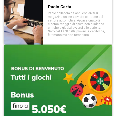
Paolo Carta
Paolo collabora da anni con diversi
magazine online e riviste cartacee del
settore automotive. Appassionato di
cinema, viaggi e di sport, non disdegna
critiche e giudizi avversi alle serie tv.
Nato nel 1978 nella provincia capitolina,
è romano ma non romanista.