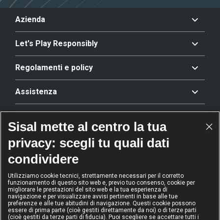
Azienda
Let's Play Responsibly
Regolamenti e policy
Assistenza
Offerta
Sisal mette al centro la tua
privacy: scegli tu quali dati
Riconoscimenti
condividere
Utilizziamo cookie tecnici, strettamente necessari per il corretto
funzionamento di questo sito web e, previo tuo consenso, cookie per
2024
2024
2024
2024
migliorare le prestazioni del sito web e la tua esperienza di
Operatore
Operatore
Operatore di
Modello
navigazione e per visualizzare avvisi pertinenti in base alle tue
dell'anno
Scommesse
gioco sicuro
Diversity &
preferenze e alle tue abitudini di navigazione. Questi cookie possono
sportive
Inclusion
essere di prima parte (cioè gestiti direttamente da noi) o di terze parti
(cioè gestiti da terze parti di fiducia). Puoi scegliere se accettare tutti i