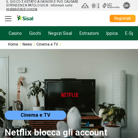
IL GIOCO È VIETATO AI MINORI E PUÒ CAUSARE
DIPENDENZA PATOLOGICA
- Informati sulle
probabilità di vincita
Registrati
Casino
Giochi
Negozi Sisal
Estrazioni
Ippica
E-Spor
Home
News
Cinema e TV
Netflix blocca gli account condivisi in Italia
Cinema e TV
Netflix blocca gli account