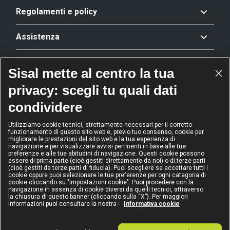
Regolamenti e policy
Assistenza
Offerta
Sisal mette al centro la tua
privacy: scegli tu quali dati
Riconoscimenti
condividere
Utilizziamo cookie tecnici, strettamente necessari per il corretto
funzionamento di questo sito web e, previo tuo consenso, cookie per
2024
2024
2024
2024
migliorare le prestazioni del sito web e la tua esperienza di
Operatore
Operatore
Operatore di
Modello
navigazione e per visualizzare avvisi pertinenti in base alle tue
dell'anno
Scommesse
gioco sicuro
Diversity &
preferenze e alle tue abitudini di navigazione. Questi cookie possono
sportive
Inclusion
essere di prima parte (cioè gestiti direttamente da noi) o di terze parti
(cioè gestiti da terze parti di fiducia). Puoi scegliere se accettare tutti i
cookie oppure puoi selezionare le tue preferenze per ogni categoria di
cookie cliccando su "Impostazioni cookie". Puoi procedere con la
navigazione in assenza di cookie diversi da quelli tecnici, attraverso
la chiusura di questo banner (cliccando sulla “X”). Per maggiori
informazioni puoi consultare la nostra -
Informativa cookie
IL GIOCO È VIETATO AI MINORI
E PUÒ CAUSARE DIPENDENZA PATOLOGICA
Sisal Italia S.p.A. - Via Ugo Bassi 6, 20159 Milano - P.I. 02433760135 - Conc.