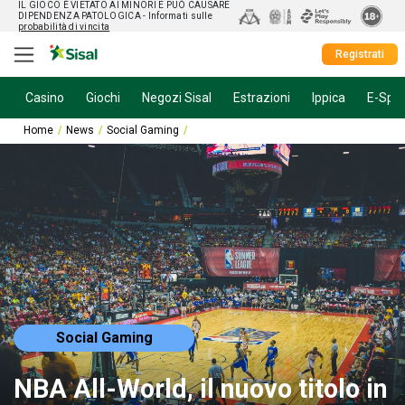
IL GIOCO È VIETATO AI MINORI E PUÒ CAUSARE
DIPENDENZA PATOLOGICA
- Informati sulle
probabilità di vincita
Registrati
Casino
Giochi
Negozi Sisal
Estrazioni
Ippica
E-Spor
Home
News
Social Gaming
NBA All-World, il nuovo titolo in uscita per 
Social Gaming
NBA All-World, il nuovo titolo in