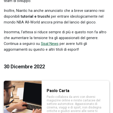
team di sviluppo.
Inoltre, Niantic ha anche annunciato che a breve saranno resi
disponibili
tutorial e trucchi
per entrare ideologicamente nel
mondo NBA All-World ancora prima del lancio del gioco.
Insomma, l’attesa si riduce sempre di più e questo non fa altro
che aumentare la tensione tra gli appassionati del genere.
Continua a seguirci su
Sisal News
per avere tutti gli
aggiornamenti su questo e altri titoli di esport!
30 Dicembre 2022
Paolo Carta
Paolo collabora da anni con diversi
magazine online e riviste cartacee del
settore automotive. Appassionato di
cinema, viaggi e di sport, non disdegna
critiche e giudizi avversi alle serie tv.