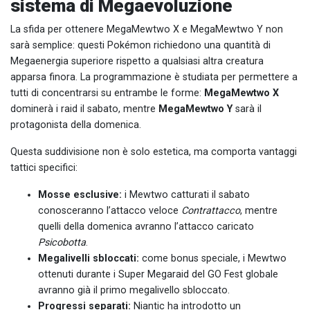
sistema di Megaevoluzione
La sfida per ottenere MegaMewtwo X e MegaMewtwo Y non
sarà semplice: questi Pokémon richiedono una quantità di
Megaenergia superiore rispetto a qualsiasi altra creatura
apparsa finora. La programmazione è studiata per permettere a
tutti di concentrarsi su entrambe le forme:
MegaMewtwo X
dominerà i raid il sabato, mentre
MegaMewtwo Y
sarà il
protagonista della domenica.
Questa suddivisione non è solo estetica, ma comporta vantaggi
tattici specifici:
Mosse esclusive:
i Mewtwo catturati il sabato
conosceranno l’attacco veloce
Contrattacco
, mentre
quelli della domenica avranno l’attacco caricato
Psicobotta
.
Megalivelli sbloccati:
come bonus speciale, i Mewtwo
ottenuti durante i Super Megaraid del GO Fest globale
avranno già il primo megalivello sbloccato.
Progressi separati:
Niantic ha introdotto un