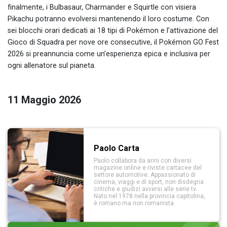
finalmente, i Bulbasaur, Charmander e Squirtle con visiera
Pikachu potranno evolversi mantenendo il loro costume. Con
sei blocchi orari dedicati ai 18 tipi di Pokémon e l’attivazione del
Gioco di Squadra per nove ore consecutive, il Pokémon GO Fest
2026 si preannuncia come un’esperienza epica e inclusiva per
ogni allenatore sul pianeta.
11 Maggio 2026
Paolo Carta
Paolo collabora da anni con diversi
magazine online e riviste cartacee del
settore automotive. Appassionato di
cinema, viaggi e di sport, non disdegna
critiche e giudizi avversi alle serie tv.
Nato nel 1978 nella provincia capitolina,
è romano ma non romanista.