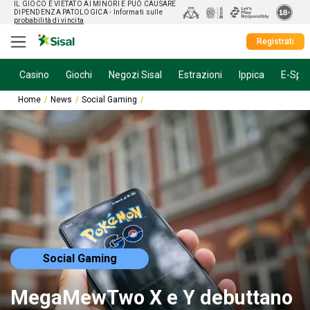
IL GIOCO È VIETATO AI MINORI E PUÒ CAUSARE
DIPENDENZA PATOLOGICA
- Informati sulle
probabilità di vincita
Registrati
Casino
Giochi
Negozi Sisal
Estrazioni
Ippica
E-Spor
Home
News
Social Gaming
MegaMewTwo X e Y debuttano al Pokémon
Social Gaming
MegaMewTwo X e Y debuttano