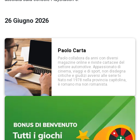
26 Giugno 2026
Paolo Carta
Paolo collabora da anni con diversi
magazine online e riviste cartacee del
settore automotive. Appassionato di
cinema, viaggi e di sport, non disdegna
critiche e giudizi avversi alle serie tv.
Nato nel 1978 nella provincia capitolina,
è romano ma non romanista.