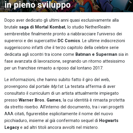
in pieno sviluppo
Dopo aver dedicato gli ultimi anni quasi esclusivamente alla
brutale
saga di Mortal Kombat
, lo studio NetherRealm
sembrerebbe finalmente pronto a riabbracciare l’universo dei
supereroi e dei supercattivi
DC Comics
. Le ultime indiscrezioni
suggeriscono infatti che il terzo capitolo della celebre serie
dedicata agli scontri tra icone come
Batman e Superman
sia in
fase avanzata di lavorazione, segnando un ritorno attesissimo
per un franchise rimasto a riposo dal lontano 2017.
Le informazioni, che hanno subito fatto il giro del web,
provengono dal portale
Mp1st
. La testata afferma di aver
consultato il curriculum di un artista attualmente impiegato
presso
Warner Bros. Games
, la cui identità è rimasta protetta
da stretto riserbo. All’interno del documento, tra i vari progetti
AAA citati, figurerebbe esplicitamente il nome del nuovo
picchiaduro, insieme al già confermato sequel di
Hogwarts
Legacy
e ad altri titoli ancora avvolti nel mistero.