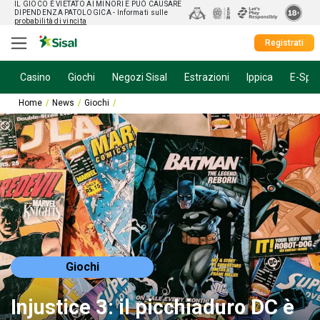
IL GIOCO È VIETATO AI MINORI E PUÒ CAUSARE
DIPENDENZA PATOLOGICA
- Informati sulle
probabilità di vincita
Registrati
Casino
Giochi
Negozi Sisal
Estrazioni
Ippica
E-Spor
Home
News
Giochi
Injustice 3: il picchiaduro DC è in pieno sviluppo
Giochi
Injustice 3: il picchiaduro DC è