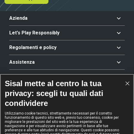
Azienda
Let's Play Responsibly
Regolamenti e policy
Assistenza
Offerta
Sisal mette al centro la tua
privacy: scegli tu quali dati
Riconoscimenti
condividere
Utilizziamo cookie tecnici, strettamente necessari per il corretto
funzionamento di questo sito web e, previo tuo consenso, cookie per
2024
2024
2024
2024
migliorare le prestazioni del sito web e la tua esperienza di
Operatore
Operatore
Operatore di
Modello
navigazione e per visualizzare avvisi pertinenti in base alle tue
dell'anno
Scommesse
gioco sicuro
Diversity &
preferenze e alle tue abitudini di navigazione. Questi cookie possono
sportive
Inclusion