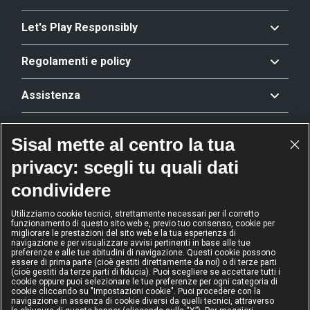
Let's Play Responsibly
Regolamenti e policy
Assistenza
Offerta
Sisal mette al centro la tua
privacy: scegli tu quali dati
Riconoscimenti
condividere
Utilizziamo cookie tecnici, strettamente necessari per il corretto
funzionamento di questo sito web e, previo tuo consenso, cookie per
2024
2024
2024
2024
migliorare le prestazioni del sito web e la tua esperienza di
Operatore
Operatore
Operatore di
Modello
navigazione e per visualizzare avvisi pertinenti in base alle tue
dell'anno
Scommesse
gioco sicuro
Diversity &
preferenze e alle tue abitudini di navigazione. Questi cookie possono
sportive
Inclusion
essere di prima parte (cioè gestiti direttamente da noi) o di terze parti
(cioè gestiti da terze parti di fiducia). Puoi scegliere se accettare tutti i
cookie oppure puoi selezionare le tue preferenze per ogni categoria di
cookie cliccando su "Impostazioni cookie". Puoi procedere con la
navigazione in assenza di cookie diversi da quelli tecnici, attraverso