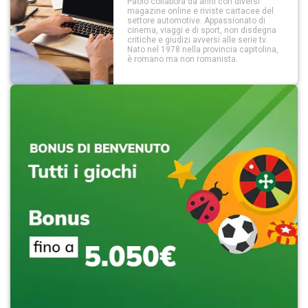
Paolo collabora da anni con diversi
magazine online e riviste cartacee del
settore automotive. Appassionato di
cinema, viaggi e di sport, non disdegna
critiche e giudizi avversi alle serie tv.
Nato nel 1978 nella provincia capitolina,
è romano ma non romanista.