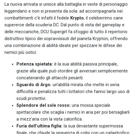
La nuova arrivata si unisce alla battaglia in veste di personaggio
leggendario e non si presenta da sola: ad accompagnarla nei
combattimenti c’è infatti il fedele
Krypto
, il celeberrimo cane
supereroe della scuderia DC. Dal punto di vista del gameplay e
delle meccaniche, DCU Supergirl fa sfoggio di tutto il repertorio
distruttivo tipico dei sopravvissuti del pianeta Krypton, offrendo
una combinazione di abilità ideate per spezzare le difese dei
nemici più ostici:
Potenza spietata:
è la sua abilità passiva principale,
grazie alla quale può stordire gli avversari semplicemente
concatenando gli attacchi pesanti.
Sguardo di Argo:
un’abilità mirata che mette in seria
difficoltà e penalizza tutti i lottatori che fanno largo uso di
scudi protettivi.
Splendore del sole rosso:
una mossa speciale
spettacolare che scaglia i nemici in aria per poi bersagliarli
a mezz’aria con la vista calorifica.
Furia dell’ultima figlia:
la sua devastante supermossa
finale, che chiude la sequenza di colpi con un catastrofico