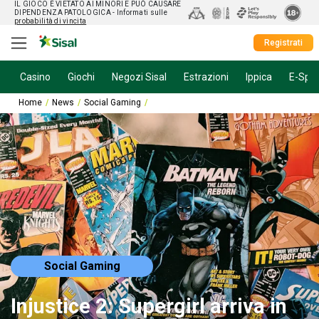
IL GIOCO È VIETATO AI MINORI E PUÒ CAUSARE
DIPENDENZA PATOLOGICA
- Informati sulle
probabilità di vincita
Registrati
Casino
Giochi
Negozi Sisal
Estrazioni
Ippica
E-Spor
Home
News
Social Gaming
Injustice 2: Supergirl arriva in un nuovo eve
Social Gaming
Injustice 2: Supergirl arriva in