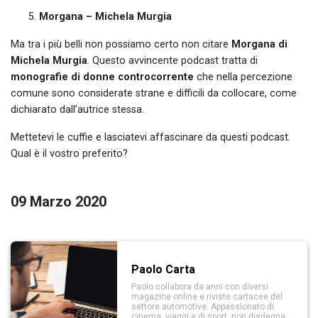
Morgana – Michela Murgia
Ma tra i più belli non possiamo certo non citare
Morgana
di
Michela Murgia
. Questo avvincente podcast tratta di
monografie di donne controcorrente
che nella percezione
comune sono considerate strane e difficili da collocare, come
dichiarato dall’autrice stessa.
Mettetevi le cuffie e lasciatevi affascinare da questi podcast.
Qual è il vostro preferito?
09 Marzo 2020
Paolo Carta
Paolo collabora da anni con diversi
magazine online e riviste cartacee del
settore automotive. Appassionato di
cinema, viaggi e di sport, non disdegna