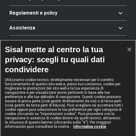
Regolamenti e policy
Assistenza
Offerta
Sisal mette al centro la tua
privacy: scegli tu quali dati
Riconoscimenti
condividere
Utilizziamo cookie tecnici, strettamente necessari per il corretto
funzionamento di questo sito web e, previo tuo consenso, cookie per
2024
2024
2024
2024
migliorare le prestazioni del sito web e la tua esperienza di
Operatore
Operatore
Operatore di
Modello
navigazione e per visualizzare avvisi pertinenti in base alle tue
dell'anno
Scommesse
gioco sicuro
Diversity &
preferenze e alle tue abitudini di navigazione. Questi cookie possono
sportive
Inclusion
essere di prima parte (cioè gestiti direttamente da noi) o di terze parti
(cioè gestiti da terze parti di fiducia). Puoi scegliere se accettare tutti i
cookie oppure puoi selezionare le tue preferenze per ogni categoria di
cookie cliccando su "Impostazioni cookie". Puoi procedere con la
navigazione in assenza di cookie diversi da quelli tecnici, attraverso
la chiusura di questo banner (cliccando sulla “X”). Per maggiori
informazioni puoi consultare la nostra -
Informativa cookie
IL GIOCO È VIETATO AI MINORI
E PUÒ CAUSARE DIPENDENZA PATOLOGICA