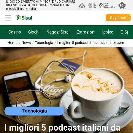
IL GIOCO È VIETATO AI MINORI E PUÒ CAUSARE
DIPENDENZA PATOLOGICA
- Informati sulle
probabilità di vincita
Registrati
Casino
Giochi
Negozi Sisal
Estrazioni
Ippica
E-Spor
Home
News
Tecnologia
I migliori 5 podcast italiani da conoscere
Tecnologia
I migliori 5 podcast italiani da