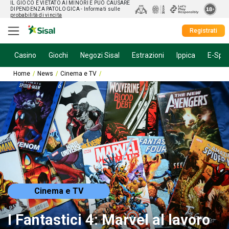
IL GIOCO È VIETATO AI MINORI E PUÒ CAUSARE
DIPENDENZA PATOLOGICA
- Informati sulle
probabilità di vincita
Registrati
Casino
Giochi
Negozi Sisal
Estrazioni
Ippica
E-Spor
Home
News
Cinema e TV
I Fantastici 4: Marvel al lavoro sul nuovo film
Cinema e TV
I Fantastici 4: Marvel al lavoro