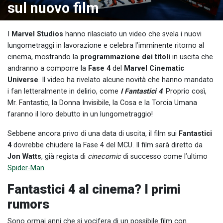
sul nuovo film
I
Marvel Studios
hanno rilasciato un video che svela i nuovi
lungometraggi in lavorazione e celebra l’imminente ritorno al
cinema, mostrando la
programmazione dei titoli
in uscita che
andranno a comporre la
Fase 4
del
Marvel Cinematic
Universe
. Il video ha rivelato alcune novità che hanno mandato
i fan letteralmente in delirio, come
I Fantastici 4
. Proprio così,
Mr. Fantastic, la Donna Invisibile, la Cosa e la Torcia Umana
faranno il loro debutto in un lungometraggio!
Sebbene ancora privo di una data di uscita, il film sui
Fantastici
4
dovrebbe chiudere la Fase 4 del MCU. Il film sarà diretto da
Jon Watts
, già regista di
cinecomic
di successo come l’ultimo
Spider-Man
.
Fantastici 4 al cinema? I primi
rumors
Sono ormai anni che si vocifera di un possibile film con