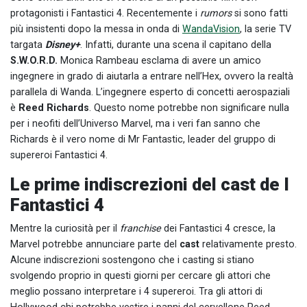
protagonisti i Fantastici 4. Recentemente i
rumors
si sono fatti
più insistenti dopo la messa in onda di
WandaVision
, la serie TV
targata
Disney+
. Infatti, durante una scena il capitano della
S.W.O.R.D.
Monica Rambeau esclama di avere un amico
ingegnere in grado di aiutarla a entrare nell’Hex, ovvero la realtà
parallela di Wanda. L’ingegnere esperto di concetti aerospaziali
è
Reed Richards
. Questo nome potrebbe non significare nulla
per i neofiti dell’Universo Marvel, ma i veri fan sanno che
Richards è il vero nome di Mr Fantastic, leader del gruppo di
supereroi Fantastici 4.
Le prime indiscrezioni del cast de I
Fantastici 4
Mentre la curiosità per il
franchise
dei Fantastici 4 cresce, la
Marvel potrebbe annunciare parte del
cast
relativamente presto.
Alcune indiscrezioni sostengono che i casting si stiano
svolgendo proprio in questi giorni per cercare gli attori che
meglio possano interpretare i 4 supereroi. Tra gli attori di