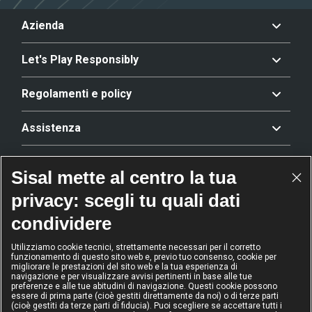
Azienda
Let's Play Responsibly
Regolamenti e policy
Assistenza
Offerta
Sisal mette al centro la tua
privacy: scegli tu quali dati
Riconoscimenti
condividere
Utilizziamo cookie tecnici, strettamente necessari per il corretto
funzionamento di questo sito web e, previo tuo consenso, cookie per
2024
2024
2024
2024
migliorare le prestazioni del sito web e la tua esperienza di
Operatore
Operatore
Operatore di
Modello
navigazione e per visualizzare avvisi pertinenti in base alle tue
dell'anno
Scommesse
gioco sicuro
Diversity &
preferenze e alle tue abitudini di navigazione. Questi cookie possono
sportive
Inclusion
essere di prima parte (cioè gestiti direttamente da noi) o di terze parti
(cioè gestiti da terze parti di fiducia). Puoi scegliere se accettare tutti i