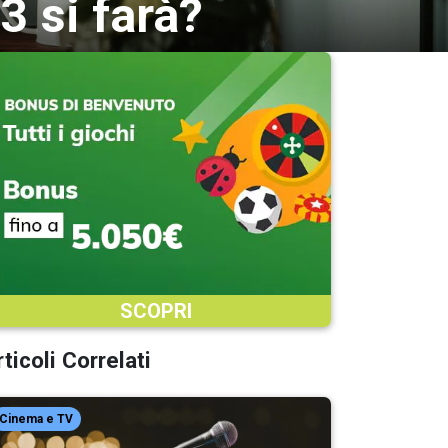
3 si farà?
SCOPRI
ticoli Correlati
Cinema e TV