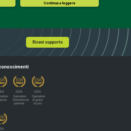
Continua a leggere
Co
Ricevi supporto
conoscimenti
024
2024
2024
ratore
Operatore
Operatore
'anno
Scommesse
di gioco
sportive
sicuro
024