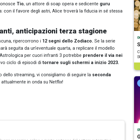
 conosce
Tio
, un attore di soap opera e sedicente
guru
con il favore degli astri, Alice troverà la fiducia in sé stessa
anti, anticipazioni terza stagione
0
cuna, ripercorrono i
12 segni dello Zodiaco.
Se la serie
S
sarà seguita da un’eventuale quarta, a replicare il modello
C
Astrologica per cuori infranti 3 potrebbe
prendere il via nei
S
vo ciclo di episodi di
tornare sugli schermi a inizio 2023.
so dello streaming, vi consigliamo di seguire la
seconda
, attualmente in onda su Netflix!
0
G