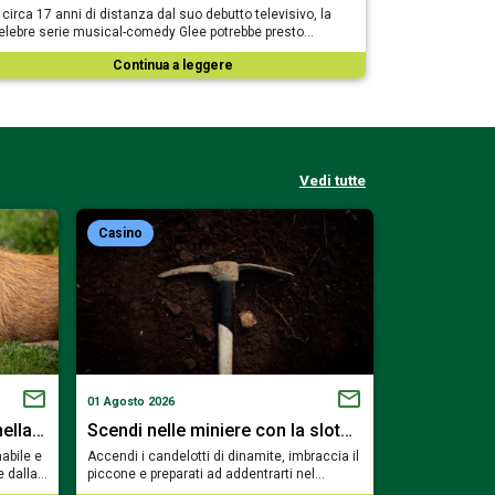
 circa 17 anni di distanza dal suo debutto televisivo, la
elebre serie musical-comedy Glee potrebbe presto…
Continua a leggere
Vedi tutte
Casino
Casino
01 Agosto 2026
19 Luglio 2026
nella…
Scendi nelle miniere con la slot…
Viaggia tra
abile e
Accendi i candelotti di dinamite, imbraccia il
Preparati a sfi
e dalla…
piccone e preparati ad addentrarti nel…
e a risvegliare