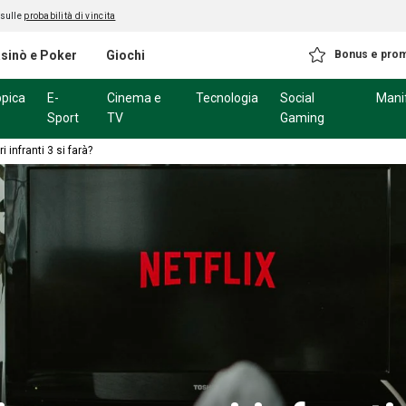
 sulle
probabilità di vincita
sinò e Poker
Giochi
Bonus e pro
ppica
E-
Cinema e
Tecnologia
Social
Mani
Sport
TV
Gaming
 infranti 3 si farà?