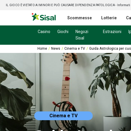
IL GIOCO È VIETATO AI MINORI E PUÒ CAUSARE DIPENDENZA PATOLOGICA
- Informati
Scommesse
Lotterie
Ca
Casino
Giochi
Negozi
Estrazioni
I
Sisal
Home
News
Cinema e TV
Guida Astrologica per cuori
Cinema e TV