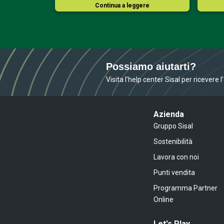
ere
Continua a leggere
Possiamo aiutarti?
Visita l’help center Sisal per ricevere 
Azienda
Gruppo Sisal
Sostenibilità
Lavora con noi
Punti vendita
Programma Partner
Online
Let's Play