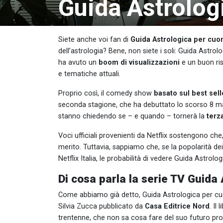
Guida Astrologi
Siete anche voi fan di
Guida Astrologica per cuori
dell’astrologia? Bene, non siete i soli: Guida Astrolo
ha avuto un
boom di visualizzazioni
e un buon risc
e tematiche attuali.
Proprio così, il comedy show
basato sul best sel
seconda stagione, che ha debuttato lo scorso 8 ma
stanno chiedendo se – e quando – tornerà la
terza
Voci ufficiali provenienti da Netflix sostengono che
merito. Tuttavia, sappiamo che, se la popolarità dei 
Netflix Italia, le probabilità di vedere Guida Astrolo
Di cosa parla la serie TV Guida 
Come abbiamo già detto, Guida Astrologica per cuori 
Silvia Zucca pubblicato da
Casa Editrice Nord
. Il
trentenne, che non sa cosa fare del suo futuro pro