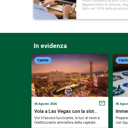
Paolo collabora da anni con d
Appassionato di cinema, viaggi
Nato nel 1978 nella provinci
In evidenza
Casino
Casi
06 Agosto 2026
05 Agos
a Bavaria…
Vola a Las Vegas con la slot…
Immerg
ortare nel cuore
Vivi il fascino luccicante, le luci al neon e
Preparat
mosa del…
l’elettrizzante atmosfera della capitale…
con Squ