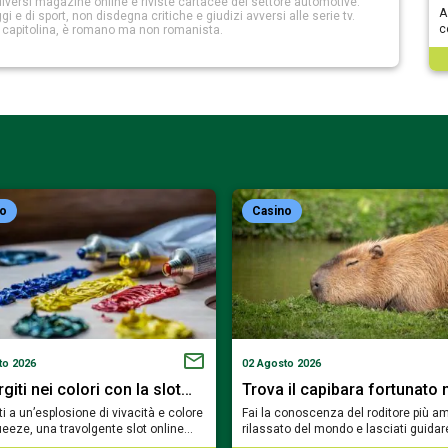
iversi magazine online e riviste cartacee del settore automotive.
A
 e di sport, non disdegna critiche e giudizi avversi alle serie tv.
c
a capitolina, è romano ma non romanista.
no
Casino
to 2026
02 Agosto 2026
iti nei colori con la slot…
Trova il capibara fortunato 
i a un’esplosione di vivacità e colore
Fai la conoscenza del roditore più am
eeze, una travolgente slot online…
rilassato del mondo e lasciati guidar