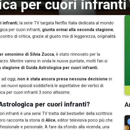
ca per cuori infranti 
 infranti
, la serie TV targata Netflix Italia dedicata al mondo
gica per cuori infranti,
giunta ormai alla seconda stagione
,
ontro di critica, grazie al giusto mix di leggerezza, originalità
ler omonimo di Silvia Zucca
, è stato rinnovato per la
rzo. Mentre vanno in onda le nuove puntate, molti fan si
 stagione di Guida Astrologica per cuori infranti.
, ad oggi,
non è stata ancora presa nessuna decisione
in
sei nuovi episodi soddisferà le aspettative dei vertici di
gica per cuori infranti 3 sono altissime.
Astrologica per cuori infranti?
Ar
infranti è una serie TV tratta dal bestseller della scrittrice
 libro racconta la storia di
Alice
, editor televisiva poco più che
fessionale e personale. A fare da sfondo alla vicenda, una