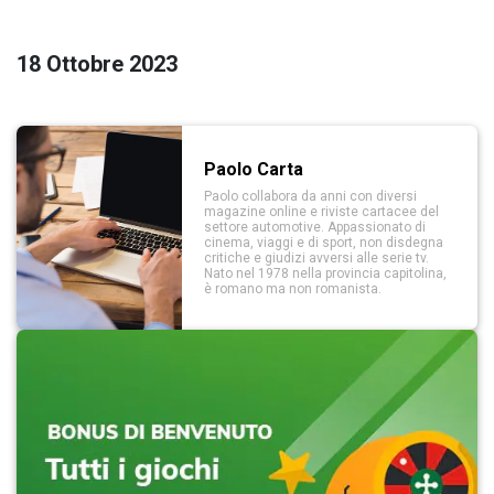
18 Ottobre 2023
Paolo Carta
Paolo collabora da anni con diversi
magazine online e riviste cartacee del
settore automotive. Appassionato di
cinema, viaggi e di sport, non disdegna
critiche e giudizi avversi alle serie tv.
Nato nel 1978 nella provincia capitolina,
è romano ma non romanista.