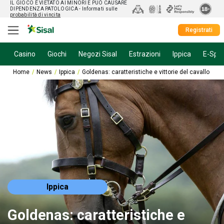
IL GIOCO È VIETATO AI MINORI E PUÒ CAUSARE
DIPENDENZA PATOLOGICA
- Informati sulle
probabilità di vincita
Registrati
Casino
Giochi
Negozi Sisal
Estrazioni
Ippica
E-Spor
Home
News
Ippica
Goldenas: caratteristiche e vittorie del cavallo
Ippica
Goldenas: caratteristiche e