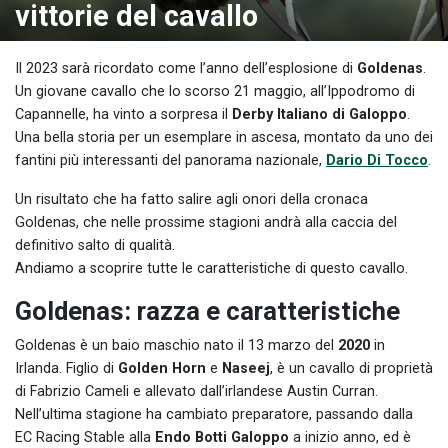
vittorie del cavallo
Il 2023 sarà ricordato come l’anno dell’esplosione di
Goldenas
.
Un giovane cavallo che lo scorso 21 maggio, all’Ippodromo di
Capannelle, ha vinto a sorpresa il
Derby Italiano di Galoppo
.
Una bella storia per un esemplare in ascesa, montato da uno dei
fantini più interessanti del panorama nazionale,
Dario Di Tocco
.
Un risultato che ha fatto salire agli onori della cronaca
Goldenas, che nelle prossime stagioni andrà alla caccia del
definitivo salto di qualità.
Andiamo a scoprire tutte le caratteristiche di questo cavallo.
Goldenas: razza e caratteristiche
Goldenas è un baio maschio nato il 13 marzo del
2020
in
Irlanda. Figlio di
Golden Horn
e
Naseej
, è un cavallo di proprietà
di Fabrizio Cameli e allevato dall’irlandese Austin Curran.
Nell’ultima stagione ha cambiato preparatore, passando dalla
EC Racing Stable alla
Endo Botti Galoppo
a inizio anno, ed è