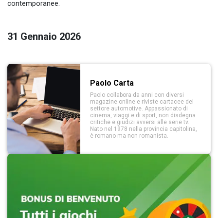
contemporanee.
31 Gennaio 2026
Paolo Carta
Paolo collabora da anni con diversi
magazine online e riviste cartacee del
settore automotive. Appassionato di
cinema, viaggi e di sport, non disdegna
critiche e giudizi avversi alle serie tv.
Nato nel 1978 nella provincia capitolina,
è romano ma non romanista.