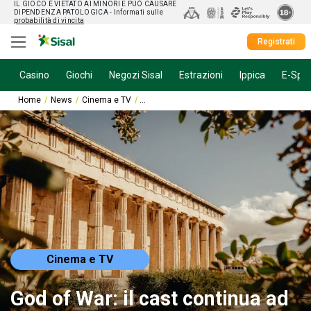
IL GIOCO È VIETATO AI MINORI E PUÒ CAUSARE
DIPENDENZA PATOLOGICA
- Informati sulle
probabilità di vincita
Registrati
Casino
Giochi
Negozi Sisal
Estrazioni
Ippica
E-Spor
Home
News
Cinema e TV
God of War: il cast continua ad ampliarsi
Cinema e TV
God of War: il cast continua ad