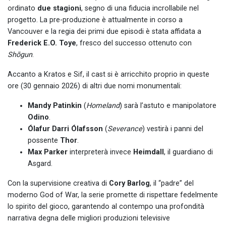
ordinato
due stagioni
, segno di una fiducia incrollabile nel
progetto. La pre-produzione è attualmente in corso a
Vancouver e la regia dei primi due episodi è stata affidata a
Frederick E.O. Toye
, fresco del successo ottenuto con
Shōgun
.
Accanto a Kratos e Sif, il cast si è arricchito proprio in queste
ore (30 gennaio 2026) di altri due nomi monumentali:
Mandy Patinkin
(
Homeland
) sarà l’astuto e manipolatore
Odino
.
Ólafur Darri Ólafsson
(
Severance
) vestirà i panni del
possente
Thor
.
Max Parker
interpreterà invece
Heimdall
, il guardiano di
Asgard.
Con la supervisione creativa di
Cory Barlog
, il “padre” del
moderno God of War, la serie promette di rispettare fedelmente
lo spirito del gioco, garantendo al contempo una profondità
narrativa degna delle migliori produzioni televisive