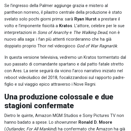
Se l’ingresso della Palmer aggiunge grazia e mistero al
pantheon norreno, il pilastro centrale della produzione è stato
svelato solo pochi giorni prima: sarà
Ryan Hurst
a prestare il
volto e l’imponente fisicità a
Kratos
. L’attore, celebre per le sue
interpretazioni in
Sons of Anarchy
e
The Walking Dead
, non è
nuovo alla saga: i fan più attenti ricorderanno che ha già
doppiato proprio Thor nel videogioco
God of War Ragnarök
.
In questa versione televisiva, vedremo un Kratos tormentato dal
suo passato di comandante spartano e dal patto fatale stretto
con Ares. La serie seguirà da vicino l’arco narrativo iniziato nel
reboot videoludico del 2018, focalizzandosi sul rapporto padre-
figlio e sul viaggio epico attraverso i Nove Regni.
Una produzione colossale e due
stagioni confermate
Dietro le quinte, Amazon MGM Studios e Sony Pictures TV non
hanno badato a spese. Lo showrunner
Ronald D. Moore
(
Outlander
,
For All Mankind
) ha confermato che Amazon ha già