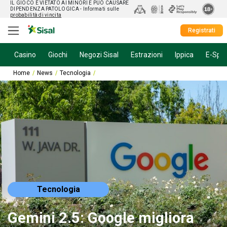
IL GIOCO È VIETATO AI MINORI E PUÒ CAUSARE
DIPENDENZA PATOLOGICA
- Informati sulle
probabilità di vincita
Registrati
Casino
Giochi
Negozi Sisal
Estrazioni
Ippica
E-Spor
Home
News
Tecnologia
Gemini 2.5: Google migliora ancora il ragiona
Tecnologia
Gemini 2.5: Google migliora