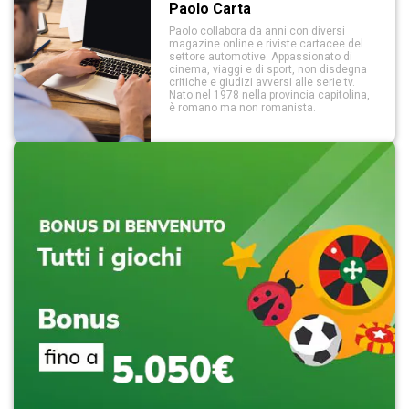
Paolo Carta
Paolo collabora da anni con diversi
magazine online e riviste cartacee del
settore automotive. Appassionato di
cinema, viaggi e di sport, non disdegna
critiche e giudizi avversi alle serie tv.
Nato nel 1978 nella provincia capitolina,
è romano ma non romanista.