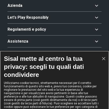
Azienda
Let's Play Responsibly
Regolamenti e policy
Assistenza
Offerta
Sisal mette al centro la tua
privacy: scegli tu quali dati
Riconoscimenti
condividere
Utilizziamo cookie tecnici, strettamente necessari per il corretto
funzionamento di questo sito web e, previo tuo consenso, cookie per
2024
2024
2024
2024
migliorare le prestazioni del sito web e la tua esperienza di
Operatore
Operatore
Operatore di
Modello
navigazione e per visualizzare avvisi pertinenti in base alle tue
dell'anno
Scommesse
gioco sicuro
Diversity &
preferenze e alle tue abitudini di navigazione. Questi cookie possono
sportive
Inclusion
essere di prima parte (cioè gestiti direttamente da noi) o di terze parti
(cioè gestiti da terze parti di fiducia). Puoi scegliere se accettare tutti i
cookie oppure puoi selezionare le tue preferenze per ogni categoria di