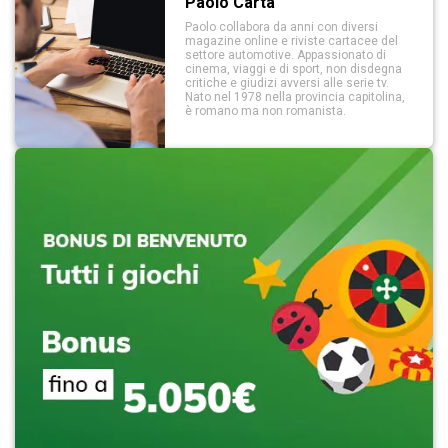
Paolo Carta
Paolo collabora da anni con diversi
magazine online e riviste cartacee del
settore automotive. Appassionato di
cinema, viaggi e di sport, non disdegna
critiche e giudizi avversi alle serie tv.
Nato nel 1978 nella provincia capitolina,
è romano ma non romanista.