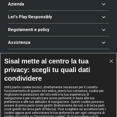
Azienda
Let's Play Responsibly
Regolamenti e policy
Assistenza
Offerta
Sisal mette al centro la tua
privacy: scegli tu quali dati
Riconoscimenti
condividere
Utilizziamo cookie tecnici, strettamente necessari per il corretto
funzionamento di questo sito web e, previo tuo consenso, cookie per
2024
2024
2024
2024
migliorare le prestazioni del sito web e la tua esperienza di
Operatore
Operatore
Operatore di
Modello
navigazione e per visualizzare avvisi pertinenti in base alle tue
dell'anno
Scommesse
gioco sicuro
Diversity &
preferenze e alle tue abitudini di navigazione. Questi cookie possono
sportive
Inclusion
essere di prima parte (cioè gestiti direttamente da noi) o di terze parti
(cioè gestiti da terze parti di fiducia). Puoi scegliere se accettare tutti i
cookie oppure puoi selezionare le tue preferenze per ogni categoria di
cookie cliccando su "Impostazioni cookie". Puoi procedere con la