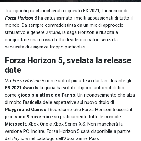
Tra i giochi più chiacchierati di questo E3 2021, l’annuncio di
Forza Horizon 5
ha entusiasmato i molti appassionati di tutto il
mondo. Da sempre contraddistinta da un mix di approccio
simulativo e genere
arcade
, la saga Horizon è riuscita a
conquistare una grossa fetta di videogiocatori senza la
necessità di esigenze troppo particolari.
Forza Horizon 5, svelata la release
date
Ma
Forza Horizon 5
non è solo il più atteso dai fan: durante gli
E3 2021 Awards
la giuria ha votato il gioco automobilistico
come
gioco più atteso dell’anno
. Un riconoscimento che alza
di molto l’asticella delle aspettative sul nuovo titolo di
Playground Games
. Ricordiamo che Forza Horizon 5 uscirà il
prossimo 9 novembre
su praticamente tutte le console
Microsoft
: Xbox One e Xbox Series X|S. Non mancherà la
versione PC. Inoltre, Forza Horizon 5 sarà disponibile a partire
dal
day one
nel catalogo dell’Xbox Game Pass.