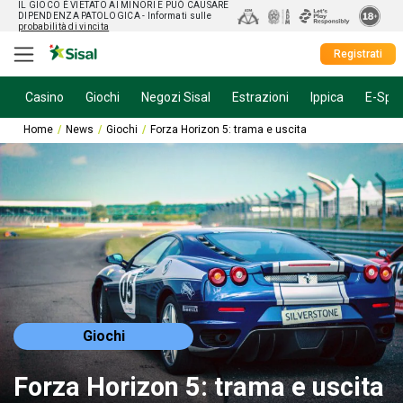
IL GIOCO È VIETATO AI MINORI E PUÒ CAUSARE
DIPENDENZA PATOLOGICA
- Informati sulle
probabilità di vincita
Registrati
Casino
Giochi
Negozi Sisal
Estrazioni
Ippica
E-Spor
Home
News
Giochi
Forza Horizon 5: trama e uscita
Giochi
Forza Horizon 5: trama e uscita