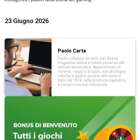
23 Giugno 2026
Paolo Carta
Paolo collabora da anni con diversi
magazine online e riviste cartacee del
settore automotive. Appassionato di
cinema, viaggi e di sport, non disdegna
critiche e giudizi avversi alle serie tv.
Nato nel 1978 nella provincia capitolina,
è romano ma non romanista.