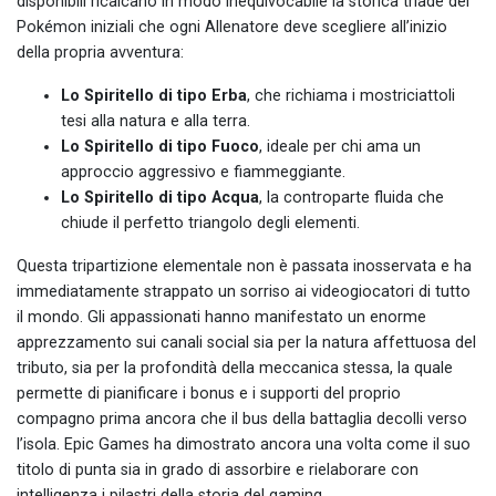
disponibili ricalcano in modo inequivocabile la storica triade dei
Pokémon iniziali che ogni Allenatore deve scegliere all’inizio
della propria avventura:
Lo Spiritello di tipo Erba
, che richiama i mostriciattoli
tesi alla natura e alla terra.
Lo Spiritello di tipo Fuoco
, ideale per chi ama un
approccio aggressivo e fiammeggiante.
Lo Spiritello di tipo Acqua
, la controparte fluida che
chiude il perfetto triangolo degli elementi.
Questa tripartizione elementale non è passata inosservata e ha
immediatamente strappato un sorriso ai videogiocatori di tutto
il mondo. Gli appassionati hanno manifestato un enorme
apprezzamento sui canali social sia per la natura affettuosa del
tributo, sia per la profondità della meccanica stessa, la quale
permette di pianificare i bonus e i supporti del proprio
compagno prima ancora che il bus della battaglia decolli verso
l’isola. Epic Games ha dimostrato ancora una volta come il suo
titolo di punta sia in grado di assorbire e rielaborare con
intelligenza i pilastri della storia del gaming.