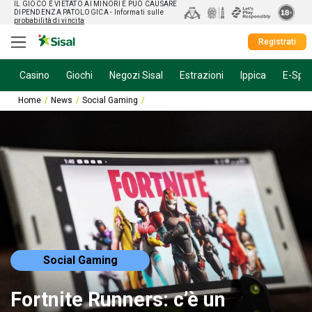
IL GIOCO È VIETATO AI MINORI E PUÒ CAUSARE
DIPENDENZA PATOLOGICA
- Informati sulle
probabilità di vincita
Registrati
Casino
Giochi
Negozi Sisal
Estrazioni
Ippica
E-Spor
Home
News
Social Gaming
Fortnite Runners: c’è un riferimento ai Po
Social Gaming
Fortnite Runners: c’è un