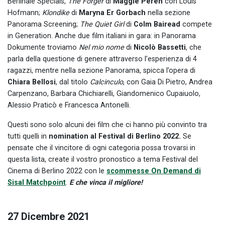
Berlinale Specials,
The Forger
di
Maggie Peren
con Louis
Hofmann;
Klondike
di
Maryna Er Gorbach
nella sezione
Panorama Screening;
The Quiet Girl
di
Colm Bairead
compete
in Generation. Anche due film italiani in gara: in Panorama
Dokumente troviamo
Nel mio nome
di
Nicolò Bassetti
, che
parla della questione di genere attraverso l’esperienza di 4
ragazzi, mentre nella sezione Panorama, spicca l’opera di
Chiara Bellosi
, dal titolo
Calcinculo
, con Gaia Di Pietro, Andrea
Carpenzano, Barbara Chichiarelli, Giandomenico Cupaiuolo,
Alessio Praticò e Francesca Antonelli.
Questi sono solo alcuni dei film che ci hanno più convinto tra
tutti quelli in
nomination al Festival di Berlino 2022.
Se
pensate che il vincitore di ogni categoria possa trovarsi in
questa lista, create il vostro pronostico a tema Festival del
Cinema di Berlino 2022 con le
scommesse On Demand di
Sisal Matchpoint
.
E che vinca il migliore!
27 Dicembre 2021