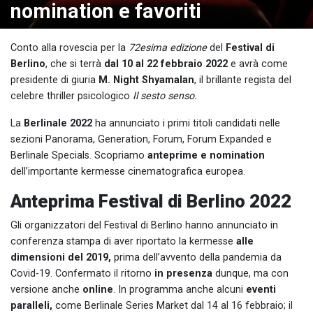
nomination e favoriti
Conto alla rovescia per la
72esima edizione
del
Festival di
Berlino
, che si terrà
dal 10 al 22 febbraio 2022
e avrà come
presidente di giuria
M. Night Shyamalan
, il brillante regista del
celebre thriller psicologico
Il sesto senso.
La
Berlinale 2022
ha annunciato i primi titoli candidati nelle
sezioni Panorama, Generation, Forum, Forum Expanded e
Berlinale Specials. Scopriamo
anteprime e nomination
dell’importante kermesse cinematografica europea.
Anteprima Festival di Berlino 2022
Gli organizzatori del Festival di Berlino hanno annunciato in
conferenza stampa di aver riportato la kermesse
alle
dimensioni del 2019,
prima dell’avvento della pandemia da
Covid-19. Confermato il ritorno
in presenza
dunque, ma con
versione anche
online
. In programma anche alcuni
eventi
paralleli,
come Berlinale Series Market dal 14 al 16 febbraio; il