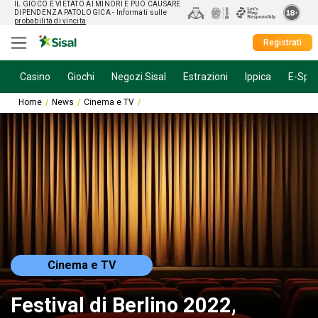
IL GIOCO È VIETATO AI MINORI E PUÒ CAUSARE
DIPENDENZA PATOLOGICA
- Informati sulle
probabilità di vincita
Registrati
Casino
Giochi
Negozi Sisal
Estrazioni
Ippica
E-Spor
Home
News
Cinema e TV
Festival di Berlino 2022, nomination e favorit
Cinema e TV
Festival di Berlino 2022,