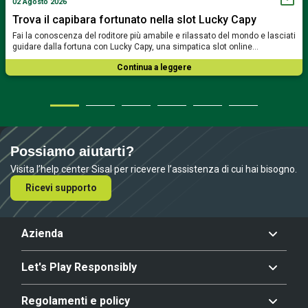
02 Agosto 2026
Trova il capibara fortunato nella slot Lucky Capy
Fai la conoscenza del roditore più amabile e rilassato del mondo e lasciati
guidare dalla fortuna con Lucky Capy, una simpatica slot online…
Continua a leggere
Possiamo aiutarti?
Visita l’help center Sisal per ricevere l’assistenza di cui hai bisogno.
Ricevi supporto
Azienda
Let's Play Responsibly
Regolamenti e policy