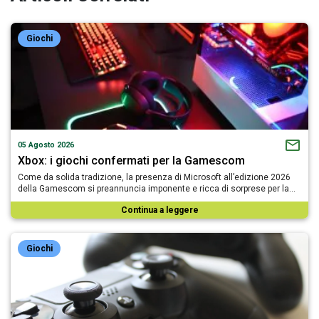
Giochi
05 Agosto 2026
Xbox: i giochi confermati per la Gamescom
Come da solida tradizione, la presenza di Microsoft all’edizione 2026
della Gamescom si preannuncia imponente e ricca di sorprese per la…
Continua a leggere
Giochi