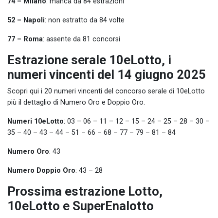
74 – Milano
: manca da 84 estrazioni
52 – Napoli
: non estratto da 84 volte
77 – Roma
: assente da 81 concorsi
Estrazione serale 10eLotto, i
numeri vincenti del 14 giugno 2025
Scopri qui i 20 numeri vincenti del concorso serale di 10eLotto
più il dettaglio di Numero Oro e Doppio Oro.
Numeri 10eLotto
: 03 – 06 – 11 – 12 – 15 – 24 – 25 – 28 – 30 –
35 – 40 – 43 – 44 – 51 – 66 – 68 – 77 – 79 – 81 – 84
Numero Oro
: 43
Numero Doppio Oro
: 43 – 28
Prossima estrazione Lotto,
10eLotto e SuperEnalotto