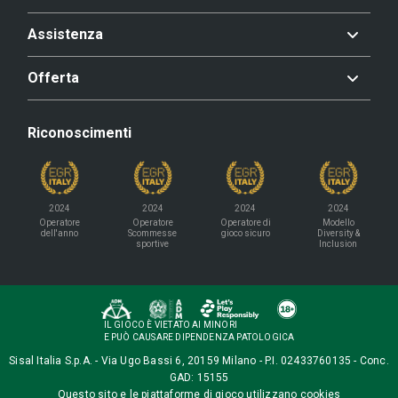
Assistenza
Offerta
Riconoscimenti
2024
2024
2024
2024
Operatore
Operatore
Operatore di
Modello
dell'anno
Scommesse
gioco sicuro
Diversity &
sportive
Inclusion
IL GIOCO È VIETATO AI MINORI
E PUÒ CAUSARE DIPENDENZA PATOLOGICA
Sisal Italia S.p.A. - Via Ugo Bassi 6, 20159 Milano - P.I. 02433760135 - Conc.
GAD: 15155
Questo sito e le piattaforme di gioco utilizzano
cookies