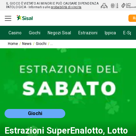
IL GIOCO È VIETATO AI MINORI E PUÒ CAUSARE DIPENDENZA
PATOLOGICA
- Informati sulle
probabilità di vincita
R
Casino
Giochi
Negozi Sisal
Estrazioni
Ippica
E-Spor
Home
News
Giochi
Estrazioni SuperEnalotto, Lotto e 10eLotto di oggi
Giochi
Estrazioni SuperEnalotto, Lotto