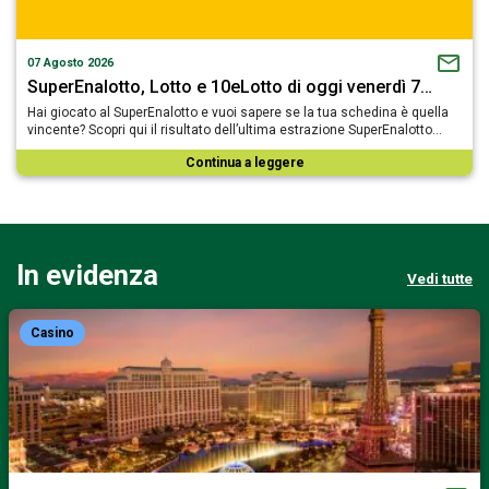
07 Agosto 2026
SuperEnalotto, Lotto e 10eLotto di oggi venerdì 7…
Hai giocato al SuperEnalotto e vuoi sapere se la tua schedina è quella
vincente? Scopri qui il risultato dell’ultima estrazione SuperEnalotto…
Continua a leggere
In evidenza
Vedi tutte
Casino