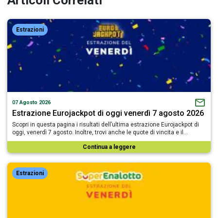
Estrazioni
07 Agosto 2026
Estrazione Eurojackpot di oggi venerdì 7 agosto 2026
Scopri in questa pagina i risultati dell’ultima estrazione Eurojackpot di
oggi, venerdì 7 agosto. Inoltre, trovi anche le quote di vincita e il…
Continua a leggere
Estrazioni