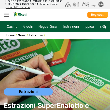
IL GIOCO È VIETATO AI MINORI E PUÒ CAUSARE
DIPENDENZA PATOLOGICA
- Informati sulle
probabilità di vincita
Registrati
Casino
Giochi
Negozi Sisal
Estrazioni
Ippica
E-Spor
Home
News
Estrazioni
Estrazioni SuperEnalotto e Lotto di oggi sabat
Estrazioni
Estrazioni SuperEnalotto e