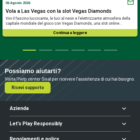
06 Agosto 2026
Vola a Las Vegas con la slot Vegas Diamonds
Vivi il fascino luccicante, le luci al neon e l’elettrizzante atmosfera della
capitale mondiale del gioco con Vegas Diamonds, una slot online…
Continua a leggere
Possiamo aiutarti?
Visita l’help center Sisal per ricevere l’assistenza di cui hai bisogno.
Ricevi supporto
Azienda
Let's Play Responsibly
Regolamenti e policy