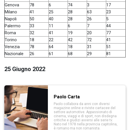
Genova
78
6
74
3
17
Milano
41
25
28
63
23
Napoli
50
40
28
26
5
Palermo
33
11
6
7
44
Roma
32
41
19
20
77
Torino
18
22
42
72
41
Venezia
78
64
18
31
51
Nazionale
26
61
68
29
81
25 Giugno 2022
Paolo Carta
Paolo collabora da anni con diversi
magazine online e riviste cartacee del
settore automotive. Appassionato di
cinema, viaggi e di sport, non disdegna
critiche e giudizi avversi alle serie tv.
Nato nel 1978 nella provincia capitolina,
è romano ma non romanista.