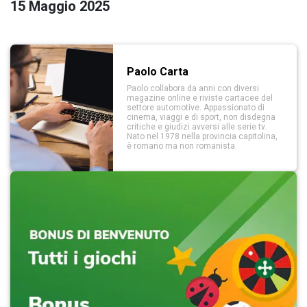
15 Maggio 2025
Paolo Carta
Paolo collabora da anni con diversi
magazine online e riviste cartacee del
settore automotive. Appassionato di
cinema, viaggi e di sport, non disdegna
critiche e giudizi avversi alle serie tv.
Nato nel 1978 nella provincia capitolina,
è romano ma non romanista.