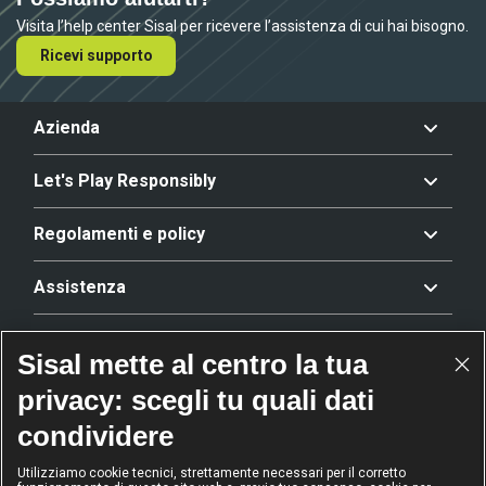
Visita l’help center Sisal per ricevere l’assistenza di cui hai bisogno.
Ricevi supporto
Azienda
Let's Play Responsibly
Regolamenti e policy
Assistenza
Offerta
Sisal mette al centro la tua
privacy: scegli tu quali dati
Riconoscimenti
condividere
Utilizziamo cookie tecnici, strettamente necessari per il corretto