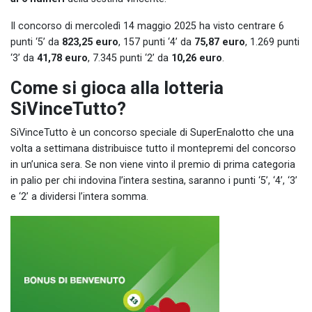
Il concorso di mercoledì 14 maggio 2025 ha visto centrare 6
punti ‘5’ da
823,25 euro
, 157 punti ‘4’ da
75,87 euro
, 1.269 punti
‘3’ da
41,78 euro
, 7.345 punti ‘2’ da
10,26 euro
.
Come si gioca alla lotteria
SiVinceTutto?
SiVinceTutto è un concorso speciale di SuperEnalotto che una
volta a settimana distribuisce tutto il montepremi del concorso
in un’unica sera. Se non viene vinto il premio di prima categoria
in palio per chi indovina l’intera sestina, saranno i punti ‘5’, ‘4’, ‘3’
e ‘2’ a dividersi l’intera somma.