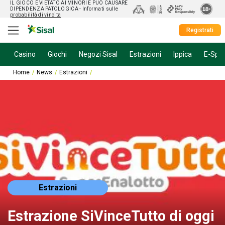
IL GIOCO È VIETATO AI MINORI E PUÒ CAUSARE
DIPENDENZA PATOLOGICA
- Informati sulle
probabilità di vincita
Registrati
Casino
Giochi
Negozi Sisal
Estrazioni
Ippica
E-Spor
Home
News
Estrazioni
Estrazione SiVinceTutto di oggi 14 maggio 20
Estrazioni
Estrazione SiVinceTutto di oggi