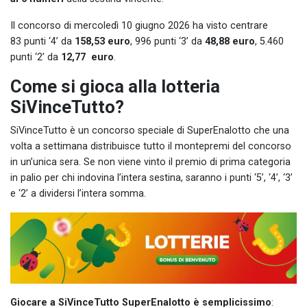
Il concorso di mercoledì 10 giugno 2026 ha visto centrare
83 punti ‘4’ da
158,53 euro
, 996 punti ‘3’ da
48,88 euro
, 5.460
punti ‘2’ da
12,77 euro
.
Come si gioca alla lotteria
SiVinceTutto?
SiVinceTutto è un concorso speciale di SuperEnalotto che una
volta a settimana distribuisce tutto il montepremi del concorso
in un’unica sera. Se non viene vinto il premio di prima categoria
in palio per chi indovina l’intera sestina, saranno i punti ‘5’, ‘4’, ‘3’
e ‘2’ a dividersi l’intera somma.
Giocare a SiVinceTutto SuperEnalotto è semplicissimo
: