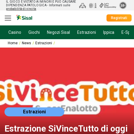
IL GIOCO È VIETATO AI MINORI E PUÒ CAUSARE
DIPENDENZA PATOLOGICA
- Informati sulle
probabilità di vincita
Registrati
Casino
Giochi
Negozi Sisal
Estrazioni
Ippica
E-Spor
Home
News
Estrazioni
Estrazione SiVinceTutto di oggi 10 giugno 202
Estrazioni
Estrazione SiVinceTutto di oggi