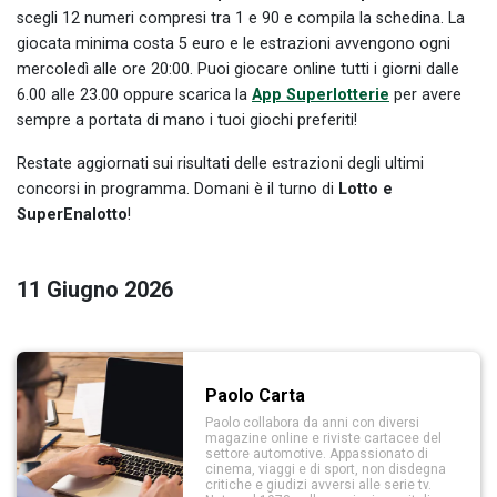
scegli 12 numeri compresi tra 1 e 90 e compila la schedina. La
giocata minima costa 5 euro e le estrazioni avvengono ogni
mercoledì alle ore 20:00. Puoi giocare online tutti i giorni dalle
6.00 alle 23.00 oppure scarica la
App Superlotterie
per avere
sempre a portata di mano i tuoi giochi preferiti!
Restate aggiornati sui risultati delle estrazioni degli ultimi
concorsi in programma. Domani è il turno di
Lotto e
SuperEnalotto
!
11 Giugno 2026
Paolo Carta
Paolo collabora da anni con diversi
magazine online e riviste cartacee del
settore automotive. Appassionato di
cinema, viaggi e di sport, non disdegna
critiche e giudizi avversi alle serie tv.