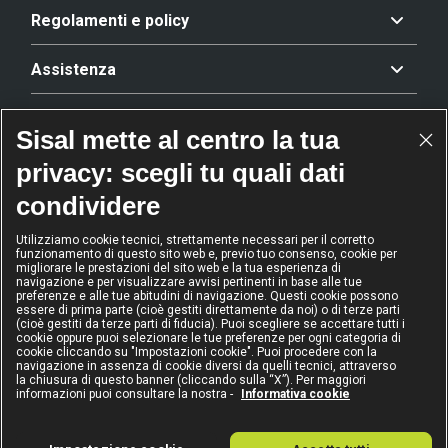
Regolamenti e policy
Assistenza
Offerta
Sisal mette al centro la tua
privacy: scegli tu quali dati
Riconoscimenti
condividere
Utilizziamo cookie tecnici, strettamente necessari per il corretto
funzionamento di questo sito web e, previo tuo consenso, cookie per
2024
2024
2024
2024
migliorare le prestazioni del sito web e la tua esperienza di
navigazione e per visualizzare avvisi pertinenti in base alle tue
Operatore
Operatore
Operatore di
Modello
dell'anno
Scommesse
gioco sicuro
Diversity &
preferenze e alle tue abitudini di navigazione. Questi cookie possono
sportive
Inclusion
essere di prima parte (cioè gestiti direttamente da noi) o di terze parti
(cioè gestiti da terze parti di fiducia). Puoi scegliere se accettare tutti i
cookie oppure puoi selezionare le tue preferenze per ogni categoria di
cookie cliccando su "Impostazioni cookie". Puoi procedere con la
navigazione in assenza di cookie diversi da quelli tecnici, attraverso
la chiusura di questo banner (cliccando sulla “X”). Per maggiori
informazioni puoi consultare la nostra -
Informativa cookie
IL GIOCO È VIETATO AI MINORI
E PUÒ CAUSARE DIPENDENZA PATOLOGICA
Sisal Italia S.p.A. - Via Ugo Bassi 6, 20159 Milano - P.I. 02433760135 - Conc.