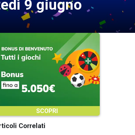
tedì 9 giugno
SCOPRI
ticoli Correlati