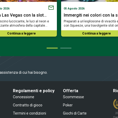
to 2026
05 Agosto 2026
a Las Vegas con la slot…
Immergiti nei colori con la 
fascino luccicante, le luci al neon e
Preparati a un’esplosione di vivacità 
rizzante atmosfera della capitale…
con Squeeze, una travolgente slot o
Continua a leggere
Continua a leggere
l’assistenza di cui hai bisogno.
Regolamenti e policy
Offerta
Ri
Concessione
Scommesse
Contratto di gioco
Poker
Termini e condizioni
Giochi di Carte
2
Ope