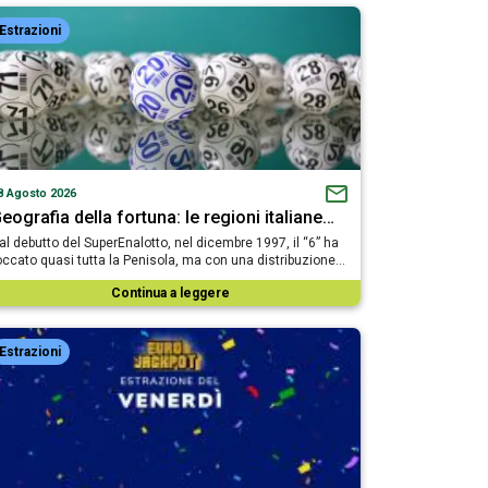
Estrazioni
8 Agosto 2026
eografia della fortuna: le regioni italiane…
al debutto del SuperEnalotto, nel dicembre 1997, il “6” ha
occato quasi tutta la Penisola, ma con una distribuzione…
Continua a leggere
Estrazioni