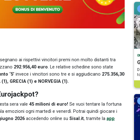
0
segnano ai rispettivi vincitori premi non molto distanti tra
G
lizzano
292.956,40 euro
. Le relative schedine sono state
D
nto ‘5’
invece i vincitori sono tre e si aggiudicano
275.356,30
t
(1), GRECIA (1) e NORVEGIA (1).
Eurojackpot?
esta sera vale
45 milioni di euro!
Se vuoi tentare la fortuna
la emozioni ogni martedì e venerdì. Potrai quindi giocare i
giugno 2026
accedendo online su
Sisal.it
, tramite la
app