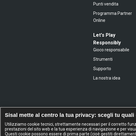
Punti vendita
Programma Partner
Online
Let's Play
Responsibly
Gioco responsabile
Strumenti
Supporto
La nostra idea
Sisal mette al centro la tua privacy: scegli tu quali
Utilizziamo cookie tecnici, strettamente necessari per il corretto fu
prestazioni del sito web e la tua esperienza di navigazione e per visua
Questi cookie possono essere di prima parte (cioè gestiti direttamente d