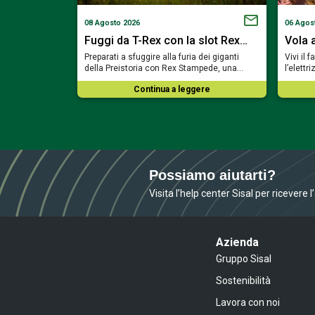
08 Agosto 2026
06 Agos
on la slot…
Fuggi da T-Rex con la slot Rex…
Vola 
oni dei faraoni
Preparati a sfuggire alla furia dei giganti
Vivi il 
zze con Bill &…
della Preistoria con Rex Stampede, una…
l’elett
ere
Continua a leggere
Possiamo aiutarti?
Visita l’help center Sisal per ricevere 
Azienda
Gruppo Sisal
Sostenibilità
Lavora con noi