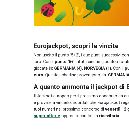
Eurojackpot, scopri le vincite
Non uscito il punto ‘5+2’, i due punti successivi con
loro. Con il
punto ‘5+’
infatti cinque giocatori tota
giocate in:
GERMANIA (4), NORVEGIA (1)
. Con il
pu
euro
. Queste schedine provengono da:
GERMANIA 
A quanto ammonta il jackpot di 
Il Jackpot europeo per il prossimo concorso da qu
e provare a vincerlo, ricordati che Eurojackpot rega
tuoi numeri nel prossimo concorso di
venerdì 12 
superlotterie
oppure recandoti in
ricevitoria
.