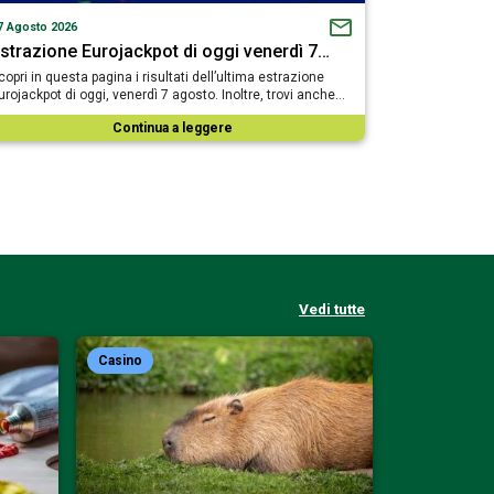
7 Agosto 2026
strazione Eurojackpot di oggi venerdì 7…
copri in questa pagina i risultati dell’ultima estrazione
urojackpot di oggi, venerdì 7 agosto. Inoltre, trovi anche…
Continua a leggere
Vedi tutte
Casino
Casino