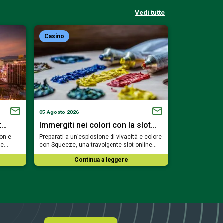
Vedi tutte
Casino
Casino
05 Agosto 2026
02 Agosto 2026
t…
Immergiti nei colori con la slot…
Trova il ca
eon e
Preparati a un’esplosione di vivacità e colore
Fai la conoscen
ale…
con Squeeze, una travolgente slot online…
rilassato del m
Continua a leggere
Co