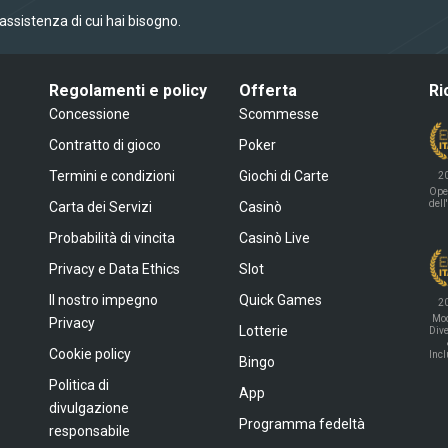
l’assistenza di cui hai bisogno.
Regolamenti e policy
Offerta
Ri
Concessione
Scommesse
Contratto di gioco
Poker
Termini e condizioni
Giochi di Carte
2
Ope
dell
Carta dei Servizi
Casinò
Probabilità di vincita
Casinò Live
Privacy e Data Ethics
Slot
Il nostro impegno
Quick Games
2
Mod
Privacy
Lotterie
Dive
Cookie policy
Inc
Bingo
Politica di
App
divulgazione
Programma fedeltà
responsabile