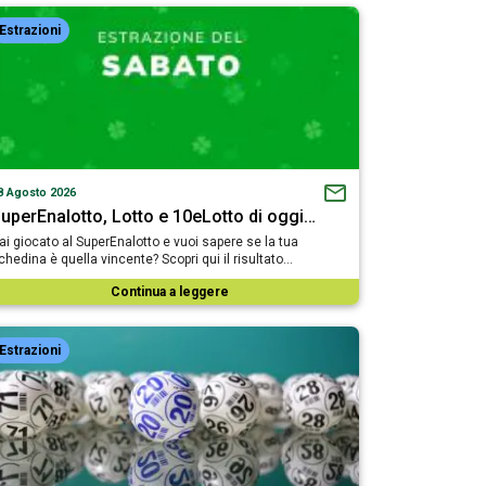
Estrazioni
8 Agosto 2026
uperEnalotto, Lotto e 10eLotto di oggi…
ai giocato al SuperEnalotto e vuoi sapere se la tua
chedina è quella vincente? Scopri qui il risultato…
Continua a leggere
Estrazioni