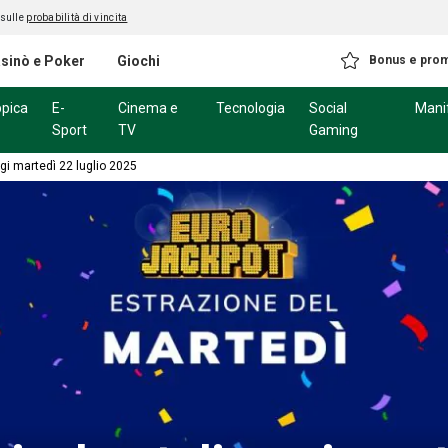
 sulle
probabilità di vincita
sinò e Poker
Giochi
Bonus e pro
ppica
E-
Cinema e
Tecnologia
Social
Mani
Sport
TV
Gaming
gi martedì 22 luglio 2025