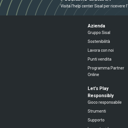
Visita l’help center Sisal per ricevere 
Azienda
Gruppo Sisal
Sostenibilità
Lavora con noi
Punti vendita
Programma Partner
Online
Let's Play
Responsibly
Gioco responsabile
Strumenti
Supporto