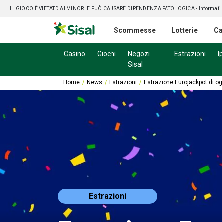
IL GIOCO È VIETATO AI MINORI E PUÒ CAUSARE DIPENDENZA PATOLOGICA
- Informati
Scommesse
Lotterie
Ca
Casino
Giochi
Negozi
Estrazioni
I
Sisal
Home
News
Estrazioni
Estrazione Eurojackpot di og
Estrazioni