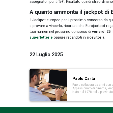
assegnato i punti ‘5+’. Risultato quindi straordinari
A quanto ammonta il jackpot di 
Il Jackpot europeo per il prossimo concorso da qu
e provare a vincerlo, ricordati che Eurojackpot rega
tuoi numeri nel prossimo concorso di
venerdì 25 l
superlotterie
oppure recandoti in
ricevitoria
.
22 Luglio 2025
Paolo Carta
Paolo collabora da anni con d
Appassionato di cinema, viaggi
Nato nel 1978 nella provinci