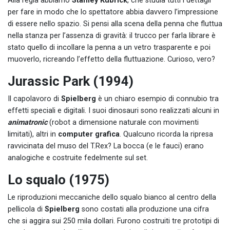
Alla regia abbiamo
Stanley Kubrick
, che studia tutti i dettagli
per fare in modo che lo spettatore abbia davvero l’impressione
di essere nello spazio. Si pensi alla scena della penna che fluttua
nella stanza per l’assenza di gravità: il trucco per farla librare è
stato quello di incollare la penna a un vetro trasparente e poi
muoverlo, ricreando l’effetto della fluttuazione. Curioso, vero?
Jurassic Park (1994)
Il capolavoro di
Spielberg
è un chiaro esempio di connubio tra
effetti speciali e digitali. I suoi dinosauri sono realizzati alcuni in
animatronic
(robot a dimensione naturale con movimenti
limitati), altri in
computer grafica
. Qualcuno ricorda la ripresa
ravvicinata del muso del T.Rex? La bocca (e le fauci) erano
analogiche e costruite fedelmente sul set.
Lo squalo (1975)
Le riproduzioni meccaniche dello squalo bianco al centro della
pellicola di
Spielberg
sono costati alla produzione una cifra
che si aggira sui 250 mila dollari. Furono costruiti tre prototipi di