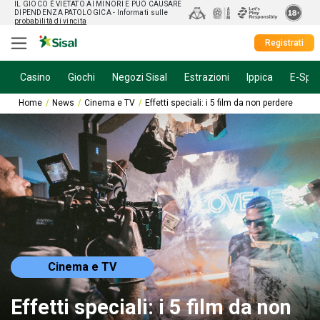
IL GIOCO È VIETATO AI MINORI E PUÒ CAUSARE
DIPENDENZA PATOLOGICA
- Informati sulle
probabilità di vincita
Registrati
Casino
Giochi
Negozi Sisal
Estrazioni
Ippica
E-Spor
Home
News
Cinema e TV
Effetti speciali: i 5 film da non perdere
Cinema e TV
Effetti speciali: i 5 film da non