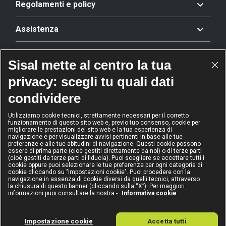
Regolamenti e policy
Assistenza
Offerta
Sisal mette al centro la tua
privacy: scegli tu quali dati
Riconoscimenti
condividere
Utilizziamo cookie tecnici, strettamente necessari per il corretto
funzionamento di questo sito web e, previo tuo consenso, cookie per
2024
2024
2024
2024
migliorare le prestazioni del sito web e la tua esperienza di
Operatore
Operatore
Operatore di
Modello
navigazione e per visualizzare avvisi pertinenti in base alle tue
dell'anno
Scommesse
gioco sicuro
Diversity &
preferenze e alle tue abitudini di navigazione. Questi cookie possono
sportive
Inclusion
essere di prima parte (cioè gestiti direttamente da noi) o di terze parti
(cioè gestiti da terze parti di fiducia). Puoi scegliere se accettare tutti i
cookie oppure puoi selezionare le tue preferenze per ogni categoria di
cookie cliccando su "Impostazioni cookie". Puoi procedere con la
navigazione in assenza di cookie diversi da quelli tecnici, attraverso
la chiusura di questo banner (cliccando sulla “X”). Per maggiori
informazioni puoi consultare la nostra -
Informativa cookie
IL GIOCO È VIETATO AI MINORI
E PUÒ CAUSARE DIPENDENZA PATOLOGICA
Sisal Italia S.p.A. - Via Ugo Bassi 6, 20159 Milano - P.I. 02433760135 - Conc.
Impostazione cookie
Accetta tutti
GAD: 15155