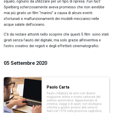
squalo, ognuno da utilizzare per un tipo di ripresa.
Fun fact
:
Spielberg scherzosamente aveva promesso che non avrebbe
mai più girato un film “marino” a causa di alcuni eventi
sfortunati e malfunzionamenti dei modelli meccanici nelle
acque salate dell’oceano.
C’è da restare attoniti nello scoprire che questi 5 film sono stati
girati senza l’aiuto del digitale, ma solo grazie all’inventiva e
l’estro creativo dei registi e degli effettisti cinematografici.
05 Settembre 2020
Paolo Carta
Paolo collabora da anni con diversi
magazine online e riviste cartacee del
settore automotive. Appassionato di
cinema, viaggi e di sport, non disdegna
critiche e giudizi avversi alle serie tv.
Nato nel 1978 nella provincia capitolina,