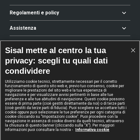
Regolamenti e policy
Assistenza
Offerta
Sisal mette al centro la tua
privacy: scegli tu quali dati
Riconoscimenti
condividere
Utilizziamo cookie tecnici, strettamente necessari per il corretto
funzionamento di questo sito web e, previo tuo consenso, cookie per
2024
2024
2024
2024
migliorare le prestazioni del sito web e la tua esperienza di
Operatore
Operatore
Operatore di
Modello
navigazione e per visualizzare avvisi pertinenti in base alle tue
dell'anno
Scommesse
gioco sicuro
Diversity &
preferenze e alle tue abitudini di navigazione. Questi cookie possono
sportive
Inclusion
essere di prima parte (cioè gestiti direttamente da noi) o di terze parti
(cioè gestiti da terze parti di fiducia). Puoi scegliere se accettare tutti i
cookie oppure puoi selezionare le tue preferenze per ogni categoria di
cookie cliccando su "Impostazioni cookie". Puoi procedere con la
navigazione in assenza di cookie diversi da quelli tecnici, attraverso
la chiusura di questo banner (cliccando sulla “X”). Per maggiori
informazioni puoi consultare la nostra -
Informativa cookie
IL GIOCO È VIETATO AI MINORI
E PUÒ CAUSARE DIPENDENZA PATOLOGICA