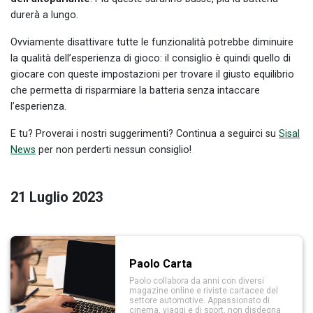
durerà a lungo.
Ovviamente disattivare tutte le funzionalità potrebbe diminuire
la qualità dell’esperienza di gioco: il consiglio è quindi quello di
giocare con queste impostazioni per trovare il giusto equilibrio
che permetta di risparmiare la batteria senza intaccare
l’esperienza.
E tu? Proverai i nostri suggerimenti? Continua a seguirci su
Sisal
News
per non perderti nessun consiglio!
21 Luglio 2023
Paolo Carta
Paolo collabora da anni con diversi
magazine online e riviste cartacee del
settore automotive. Appassionato di
cinema, viaggi e di sport, non disdegna