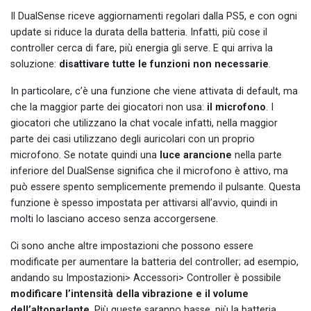
Il DualSense riceve aggiornamenti regolari dalla PS5, e con ogni
update si riduce la durata della batteria. Infatti, più cose il
controller cerca di fare, più energia gli serve. E qui arriva la
soluzione:
disattivare tutte le funzioni non necessarie
.
In particolare, c’è una funzione che viene attivata di default, ma
che la maggior parte dei giocatori non usa:
il microfono
. I
giocatori che utilizzano la chat vocale infatti, nella maggior
parte dei casi utilizzano degli auricolari con un proprio
microfono. Se notate quindi una
luce arancione
nella parte
inferiore del DualSense significa che il microfono è attivo, ma
può essere spento semplicemente premendo il pulsante. Questa
funzione è spesso impostata per attivarsi all’avvio, quindi in
molti lo lasciano acceso senza accorgersene.
Ci sono anche altre impostazioni che possono essere
modificate per aumentare la batteria del controller; ad esempio,
andando su Impostazioni> Accessori> Controller è possibile
modificare l’intensità della vibrazione e il volume
dell’altoparlante
. Più queste saranno basse, più la batteria