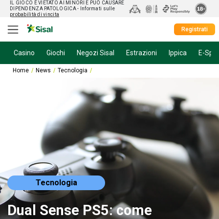
IL GIOCO È VIETATO AI MINORI E PUÒ CAUSARE
DIPENDENZA PATOLOGICA
- Informati sulle
probabilità di vincita
Registrati
Casino
Giochi
Negozi Sisal
Estrazioni
Ippica
E-Spor
Home
News
Tecnologia
Dual Sense PS5: come risparmiare la batteria d
Tecnologia
Dual Sense PS5: come