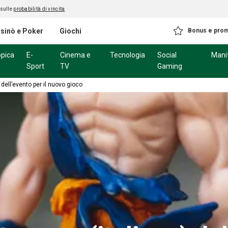
 sulle
probabilità di vincita
sinò e Poker
Giochi
Bonus e pro
ppica
E-
Cinema e
Tecnologia
Social
Mani
Sport
TV
Gaming
 dell’evento per il nuovo gioco