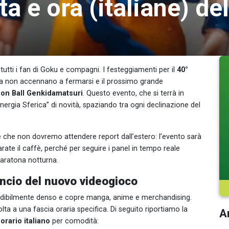
a e ora (italiane) del
utti i fan di Goku e compagni. I festeggiamenti per il
40°
ma non accennano a fermarsi e il prossimo grande
on Ball Genkidamatsuri
. Questo evento, che si terrà in
ergia Sferica” di novità, spaziando tra ogni declinazione del
è che non dovremo attendere report dall’estero: l’evento sarà
arate il caffè, perché per seguire i panel in tempo reale
maratona notturna.
ncio del nuovo videogioco
credibilmente denso e copre manga, anime e merchandising.
lta a una fascia oraria specifica. Di seguito riportiamo la
Ar
orario italiano
per comodità: