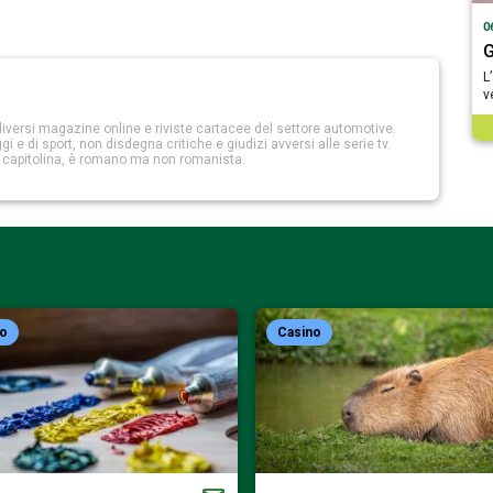
0
G
L
v
iversi magazine online e riviste cartacee del settore automotive.
 e di sport, non disdegna critiche e giudizi avversi alle serie tv.
a capitolina, è romano ma non romanista.
no
Casino