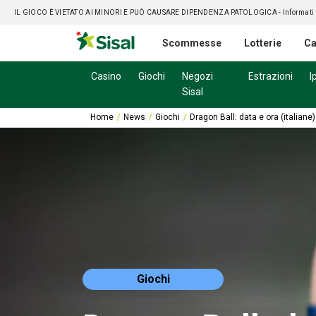
IL GIOCO È VIETATO AI MINORI E PUÒ CAUSARE DIPENDENZA PATOLOGICA
- Informati
Scommesse
Lotterie
Ca
Casino
Giochi
Negozi
Estrazioni
I
Sisal
Home
News
Giochi
Dragon Ball: data e ora (italiane)
Giochi