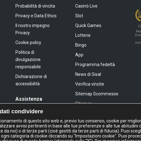
Probabilità di vincita
Casinò Live
Privacy e Data Ethics
Slot
Il nostro impegno
Quick Games
2
Mod
Privacy
Lotterie
Dive
Cookie policy
Inc
Bingo
Politica di
App
divulgazione
Programma fedeltà
responsabile
News di Sisal
Dichiarazione di
accessibilità
Verifica vincite
Sitemap Scommesse
Assistenza
Sitemap
FAQ
 dati condividere
Sitemap Giochi Slot
Contatti
nzionamento di questo sito web e, previo tuo consenso, cookie per miglior
lizzare avvisi pertinenti in base alle tue preferenze e alle tue abitudini 
a noi) o di terze parti (cioè gestiti da terze parti di fiducia). Puoi sceg
IL GIOCO È VIETATO AI MINORI
 ogni categoria di cookie cliccando su "Impostazioni cookie". Puoi proce
E PUÒ CAUSARE DIPENDENZA PATOLOGIC