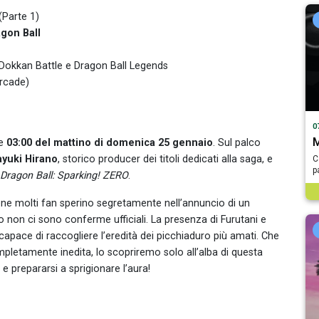
Parte 1)
gon Ball
Z Dokkan Battle e Dragon Ball Legends
arcade)
0
M
le
03:00 del mattino di domenica 25 gennaio
. Sul palco
yuki Hirano
, storico producer dei titoli dedicati alla saga, e
C
p
Dragon Ball: Sparking! ZERO
.
bene molti fan sperino segretamente nell’annuncio di un
 non ci sono conferme ufficiali. La presenza di Furutani e
capace di raccogliere l’eredità dei picchiaduro più amati. Che
ompletamente inedita, lo scopriremo solo all’alba di questa
 prepararsi a sprigionare l’aura!