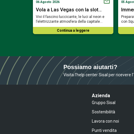
06 Agosto 2026
05 Agos
a Bavaria…
Vola a Las Vegas con la slot…
Immerg
ortare nel cuore
Vivi il fascino luccicante, le luci al neon e
Preparat
mosa del…
l’elettrizzante atmosfera della capitale…
con Squ
ere
Continua a leggere
Possiamo aiutarti?
Visita l’help center Sisal per ricevere 
Azienda
Gruppo Sisal
Sostenibilità
Lavora con noi
Punti vendita