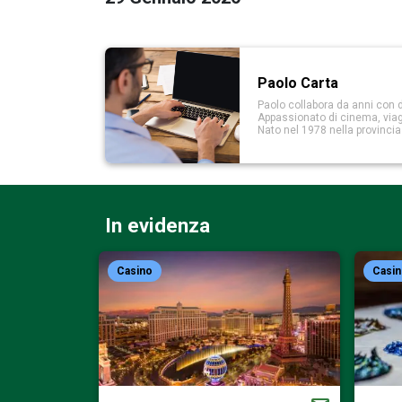
Paolo Carta
Paolo collabora da anni con d
Appassionato di cinema, viaggi
Nato nel 1978 nella provinci
In evidenza
Casino
Casi