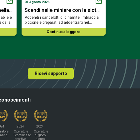
01 Agosto 2026
19 Luglio 2026
nella…
Scendi nelle miniere con la slot…
Viaggia tra
abile e
Accendi i candelotti di dinamite, imbraccia il
Preparati a sfi
e dalla…
piccone e preparati ad addentrarti nel…
e a risvegliare
Continua a leggere
Co
Ricevi supporto
conoscimenti
024
2024
2024
ratore
Operatore
Operatore
'anno
Scommesse
di gioco
sportive
sicuro