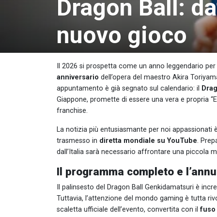
Dragon Ball: dat
nuovo gioco
Il 2026 si prospetta come un anno leggendario per t
anniversario
dell’opera del maestro Akira Toriya
appuntamento è già segnato sul calendario: il
Drag
Giappone, promette di essere una vera e propria “En
franchise.
La notizia più entusiasmante per noi appassionati 
trasmesso in
diretta mondiale su YouTube
. Prep
dall’Italia sarà necessario affrontare una piccola 
Il programma completo e l’annu
Il palinsesto del Dragon Ball Genkidamatsuri è in
Tuttavia, l’attenzione del mondo gaming è tutta rivo
scaletta ufficiale dell’evento, convertita con il
fuso 