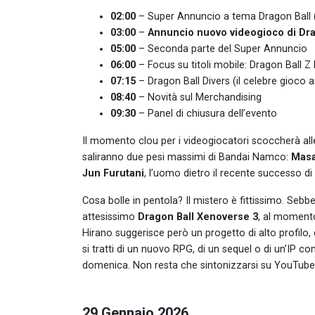
02:00
– Super Annuncio a tema Dragon Ball (
03:00
–
Annuncio nuovo videogioco di Dra
05:00
– Seconda parte del Super Annuncio
06:00
– Focus su titoli mobile: Dragon Ball 
07:15
– Dragon Ball Divers (il celebre gioco 
08:40
– Novità sul Merchandising
09:30
– Panel di chiusura dell’evento
Il momento clou per i videogiocatori scoccherà al
saliranno due pesi massimi di Bandai Namco:
Masa
Jun Furutani
, l’uomo dietro il recente successo di
Cosa bolle in pentola? Il mistero è fittissimo. Seb
attesissimo
Dragon Ball Xenoverse 3
, al momento
Hirano suggerisce però un progetto di alto profilo, 
si tratti di un nuovo RPG, di un sequel o di un’IP c
domenica. Non resta che sintonizzarsi su YouTube e
29 Gennaio 2026