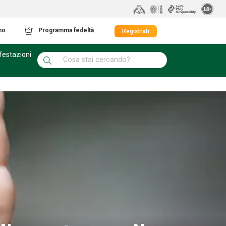
mo
Programma fedeltà
Registrati
festazioni