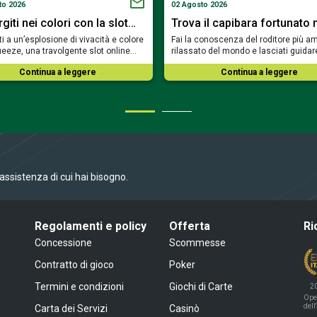
to 2026
02 Agosto 2026
iti nei colori con la slot…
Trova il capibara fortunato 
i a un’esplosione di vivacità e colore
Fai la conoscenza del roditore più am
eeze, una travolgente slot online…
rilassato del mondo e lasciati guidar
Continua a leggere
Continua a leggere
l’assistenza di cui hai bisogno.
Regolamenti e policy
Offerta
Ri
Concessione
Scommesse
Contratto di gioco
Poker
Termini e condizioni
Giochi di Carte
2
Ope
dell
Carta dei Servizi
Casinò