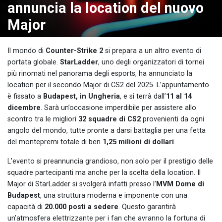
annuncia la location del nuovo
Major
Il mondo di
Counter-Strike 2
si prepara a un altro evento di
portata globale.
StarLadder
, uno degli organizzatori di tornei
più rinomati nel panorama degli esports, ha annunciato la
location per il secondo Major di CS2 del 2025. L’appuntamento
è fissato a
Budapest, in Ungheria
, e si terrà dall’
11 al 14
dicembre
. Sarà un’occasione imperdibile per assistere allo
scontro tra le migliori
32 squadre di CS2
provenienti da ogni
angolo del mondo, tutte pronte a darsi battaglia per una fetta
del montepremi totale di ben
1,25 milioni di dollari
.
L’evento si preannuncia grandioso, non solo per il prestigio delle
squadre partecipanti ma anche per la scelta della location. Il
Major di StarLadder si svolgerà infatti presso l’
MVM Dome di
Budapest
, una struttura moderna e imponente con una
capacità di
20.000 posti a sedere
. Questo garantirà
un’atmosfera elettrizzante per i fan che avranno la fortuna di