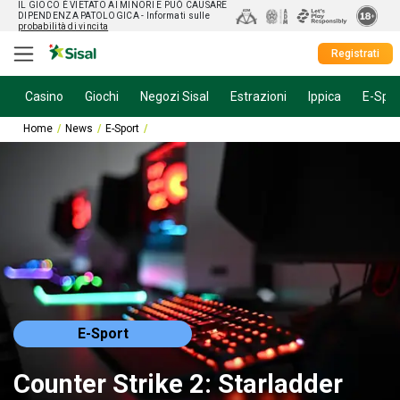
IL GIOCO È VIETATO AI MINORI E PUÒ CAUSARE
DIPENDENZA PATOLOGICA
- Informati sulle
probabilità di vincita
Registrati
Casino
Giochi
Negozi Sisal
Estrazioni
Ippica
E-Spor
Home
News
E-Sport
Counter Strike 2: Starladder annuncia la location 
E-Sport
Counter Strike 2: Starladder