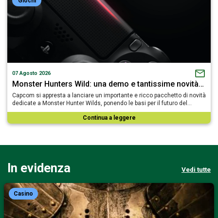
Giochi
07 Agosto 2026
Monster Hunters Wild: una demo e tantissime novità…
Capcom si appresta a lanciare un importante e ricco pacchetto di novità
dedicate a Monster Hunter Wilds, ponendo le basi per il futuro del…
Continua a leggere
In evidenza
Vedi tutte
Casino