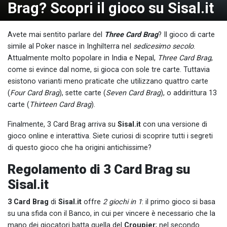
Brag? Scopri il gioco su Sisal.it
Avete mai sentito parlare del
Three Card Brag
? Il gioco di carte
simile al Poker nasce in Inghilterra nel
sedicesimo secolo
.
Attualmente molto popolare in India e Nepal,
Three Card Brag
,
come si evince dal nome, si gioca con sole tre carte. Tuttavia
esistono varianti meno praticate che utilizzano quattro carte
(
Four Card Brag
), sette carte (
Seven Card Brag
), o addirittura 13
carte (
Thirteen Card Brag
).
Finalmente,
3 Card Brag
arriva su
Sisal.it
con una versione di
gioco online e interattiva. Siete curiosi di scoprire tutti i segreti
di questo gioco che ha origini antichissime?
Regolamento di 3 Card Brag su
Sisal.it
3 Card Brag
di
Sisal.it
offre
2 giochi in 1
: il primo gioco si basa
su una sfida con il Banco, in cui per vincere è necessario che la
mano dei giocatori batta quella del
Croupier
; nel secondo