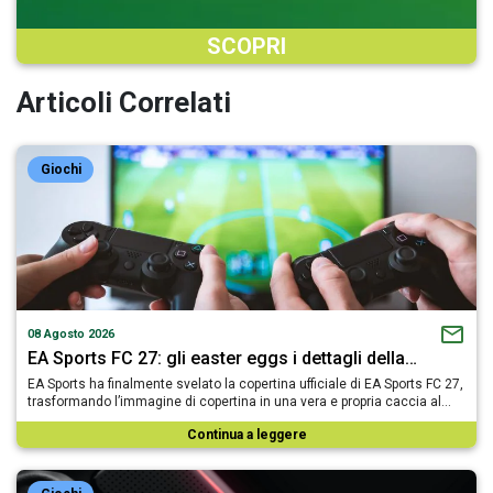
SCOPRI
Articoli Correlati
Giochi
08 Agosto 2026
EA Sports FC 27: gli easter eggs i dettagli della…
EA Sports ha finalmente svelato la copertina ufficiale di EA Sports FC 27,
trasformando l’immagine di copertina in una vera e propria caccia al…
Continua a leggere