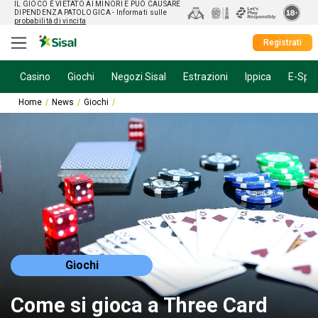
IL GIOCO È VIETATO AI MINORI E PUÒ CAUSARE
DIPENDENZA PATOLOGICA
- Informati sulle
probabilità di vincita
Registrati
Casino
Giochi
Negozi Sisal
Estrazioni
Ippica
E-Spor
Home
News
Giochi
Come si gioca a Three Card Brag? Scopri il gioco su
Giochi
Come si gioca a Three Card