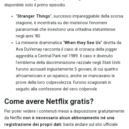
disponibile solo il primo episodio.
“
Stranger Things
”, successo impareggiabile della scorsa
stagione, è incentrata su dei misteriosi fenomeni
paranormali che investono una cittadina statunitense
negli anni ’80.
La miniserie drammatica “
When they See Us
” diretta da
Ava DuVernay racconta il caso di cronaca della jogger
aggredita a Central Park nel 1989. Il caso è divenuto
l’emblema della discriminazione razziale negli Stati Uniti:
furono accusati ingiustamente 5 giovani, di cui quattro
afroamericani e un ispanico, anche se mancavano le
prove della loro colpevolezza. Furono scagionati in
seguito alla confessione del vero colpevole.
Come avere Netflix gratis?
Per poter vedere i contenuti messi a disposizione gratuitamente
da Netflix
non è necessario alcun abbonamento né una
registrazione dei propri dati:
basta andare sul sito ufficiale