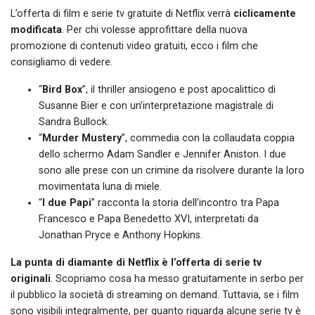
L’offerta di film e serie tv gratuite di Netflix verrà
ciclicamente
modificata
. Per chi volesse approfittare della nuova
promozione di contenuti video gratuiti, ecco i film che
consigliamo di vedere.
“
Bird Box
”, il thriller ansiogeno e post apocalittico di
Susanne Bier e con un’interpretazione magistrale di
Sandra Bullock.
“
Murder Mustery
”, commedia con la collaudata coppia
dello schermo Adam Sandler e Jennifer Aniston. I due
sono alle prese con un crimine da risolvere durante la loro
movimentata luna di miele.
“
I due Papi
” racconta la storia dell’incontro tra Papa
Francesco e Papa Benedetto XVI, interpretati da
Jonathan Pryce e Anthony Hopkins.
La punta di diamante di Netflix è l’offerta di serie tv
originali
. Scopriamo cosa ha messo gratuitamente in serbo per
il pubblico la società di streaming on demand. Tuttavia, se i film
sono visibili integralmente, per quanto riguarda alcune serie tv è