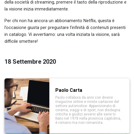
della società di streaming, premere il tasto della riproduzione e
la visione inizia immediatamente.
Per chi non ha ancora un abbonamento Netflix, questa è
l’occasione giusta per pregustare l’infinità di contenuti presenti
in catalogo. Vi avvertiamo: una volta iniziata la visione, sarà
difficile smettere!
18 Settembre 2020
Paolo Carta
Paolo collabora da anni con diversi
magazine online e riviste cartacee del
settore automotive. Appassionato di
cinema, viaggi e di sport, non disdegna
critiche e giudizi avversi alle serie tv.
Nato nel 1978 nella provincia capitolina,
è romano ma non romanista.