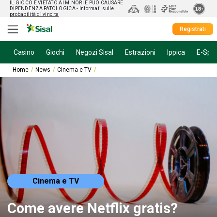
IL GIOCO È VIETATO AI MINORI E PUÒ CAUSARE
DIPENDENZA PATOLOGICA
- Informati sulle
probabilità di vincita
Registrati
Casino
Giochi
Negozi Sisal
Estrazioni
Ippica
E-Spor
Home
News
Cinema e TV
Come avere Netflix gratis? Ecco i contenuti 
Cinema e TV
Come avere Netflix gratis?