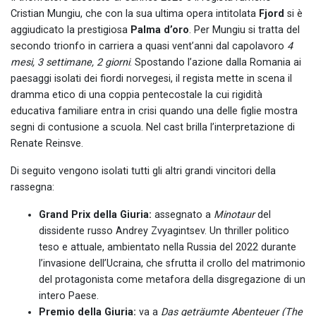
Cristian Mungiu, che con la sua ultima opera intitolata
Fjord
si è
aggiudicato la prestigiosa
Palma d’oro
. Per Mungiu si tratta del
secondo trionfo in carriera a quasi vent’anni dal capolavoro
4
mesi, 3 settimane, 2 giorni
. Spostando l’azione dalla Romania ai
paesaggi isolati dei fiordi norvegesi, il regista mette in scena il
dramma etico di una coppia pentecostale la cui rigidità
educativa familiare entra in crisi quando una delle figlie mostra
segni di contusione a scuola. Nel cast brilla l’interpretazione di
Renate Reinsve.
Di seguito vengono isolati tutti gli altri grandi vincitori della
rassegna:
Grand Prix della Giuria:
assegnato a
Minotaur
del
dissidente russo Andrey Zvyagintsev. Un thriller politico
teso e attuale, ambientato nella Russia del 2022 durante
l’invasione dell’Ucraina, che sfrutta il crollo del matrimonio
del protagonista come metafora della disgregazione di un
intero Paese.
Premio della Giuria:
va a
Das geträumte Abenteuer (The