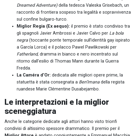
Dreamed Adventure)
della tedesca Valeska Grisebach, un
racconto di frontiera sospeso tra legalità e sopravvivenza
sul confine bulgaro-turco.
Miglior Regia (Ex aequo):
il premio è stato condiviso tra
gli spagnoli Javier Ambrossi e Javier Calvo per
La bola
negra
(toccante ponte temporale sull’identità gay ispirato
a García Lorca) e il polacco Pawel Pawlikowski per
Fatherland
, dramma in bianco e nero incentrato sul
ritorno dall’esilio di Thomas Mann durante la Guerra
Fredda.
La Caméra d’Or:
dedicata alle migliori opere prime, la
statuetta è stata consegnata a
Ben’Imana
della regista
ruandese Marie Clémentine Dusabejambo.
Le interpretazioni e la miglior
sceneggiatura
Anche le categorie dedicate agli attori hanno visto trionfi
condivisi di altissimo spessore drammatico. Il premio per il
Miglior Attore
è andato congiuntamente a Emmanuel Macchia