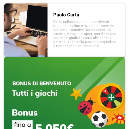
Paolo Carta
Paolo collabora da anni con diversi
magazine online e riviste cartacee del
settore automotive. Appassionato di
cinema, viaggi e di sport, non disdegna
critiche e giudizi avversi alle serie tv.
Nato nel 1978 nella provincia capitolina,
è romano ma non romanista.