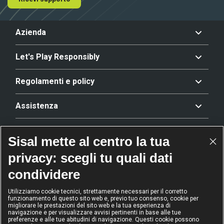
Azienda
Let's Play Responsibly
Regolamenti e policy
Assistenza
Offerta
Sisal mette al centro la tua
privacy: scegli tu quali dati
Riconoscimenti
condividere
Utilizziamo cookie tecnici, strettamente necessari per il corretto
funzionamento di questo sito web e, previo tuo consenso, cookie per
2024
2024
2024
2024
migliorare le prestazioni del sito web e la tua esperienza di
Operatore
Operatore
Operatore di
Modello
navigazione e per visualizzare avvisi pertinenti in base alle tue
dell'anno
Scommesse
gioco sicuro
Diversity &
preferenze e alle tue abitudini di navigazione. Questi cookie possono
sportive
Inclusion