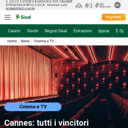
IL GIOCO È VIETATO AI MINORI E PUÒ CAUSARE
DIPENDENZA PATOLOGICA
- Informati sulle
probabilità di vincita
Registrati
Casino
Giochi
Negozi Sisal
Estrazioni
Ippica
E-Spor
Home
News
Cinema e TV
Cannes: tutti i vincitori dell’edizione 2026
Cinema e TV
Cannes: tutti i vincitori