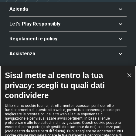
Azienda
Let's Play Responsibly
Regolamenti e policy
Assistenza
Offerta
Sisal mette al centro la tua
privacy: scegli tu quali dati
Riconoscimenti
condividere
Utilizziamo cookie tecnici, strettamente necessari per il corretto
funzionamento di questo sito web e, previo tuo consenso, cookie per
2024
2024
2024
2024
migliorare le prestazioni del sito web e la tua esperienza di
Operatore
Operatore
Operatore di
Modello
navigazione e per visualizzare avvisi pertinenti in base alle tue
dell'anno
Scommesse
gioco sicuro
Diversity &
preferenze e alle tue abitudini di navigazione. Questi cookie possono
sportive
Inclusion
essere di prima parte (cioè gestiti direttamente da noi) o di terze parti
(cioè gestiti da terze parti di fiducia). Puoi scegliere se accettare tutti i
cookie oppure puoi selezionare le tue preferenze per ogni categoria di