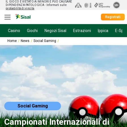
IL GIOCO È VIETATO AI MINORI E PUÒ CAUSARE
DIPENDENZA PATOLOGICA
- Informati sulle
probabilità di vincita
Registrati
Casino
Giochi
Negozi Sisal
Estrazioni
Ippica
E-Spor
Home
News
Social Gaming
Campionati Internazionali di Pokémon 2026:
Social Gaming
Campionati Internazionali di