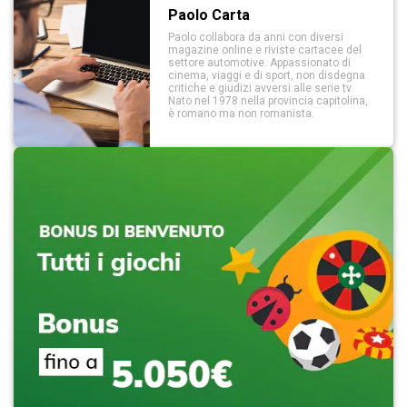
Paolo Carta
Paolo collabora da anni con diversi
magazine online e riviste cartacee del
settore automotive. Appassionato di
cinema, viaggi e di sport, non disdegna
critiche e giudizi avversi alle serie tv.
Nato nel 1978 nella provincia capitolina,
è romano ma non romanista.