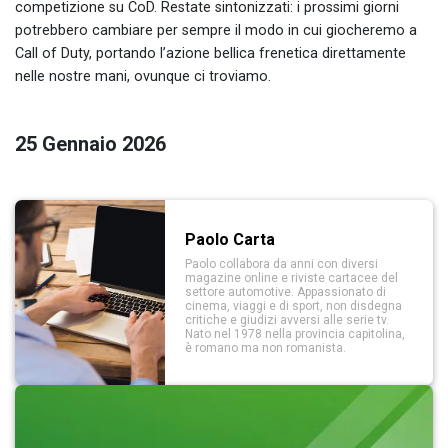
competizione su CoD. Restate sintonizzati: i prossimi giorni
potrebbero cambiare per sempre il modo in cui giocheremo a
Call of Duty, portando l’azione bellica frenetica direttamente
nelle nostre mani, ovunque ci troviamo.
25 Gennaio 2026
Paolo Carta
Paolo collabora da anni con diversi
magazine online e riviste cartacee del
settore automotive. Appassionato di
cinema, viaggi e di sport, non disdegna
critiche e giudizi avversi alle serie tv.
Nato nel 1978 nella provincia capitolina,
è romano ma non romanista.