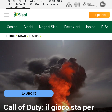
IL GIOCO È VIETATO AI MINORI E PUÒ CAUSARE
DIPENDENZA PATOLOGICA
- Informati sulle
probabilità di vincita
Registrati
Casino
Giochi
Negozi Sisal
Estrazioni
Ippica
E-Spor
Home
News
E-Sport
Call of Duty: il gioco sta per arrivare su Switch 2?
E-Sport
Call of Duty: il gioco sta per