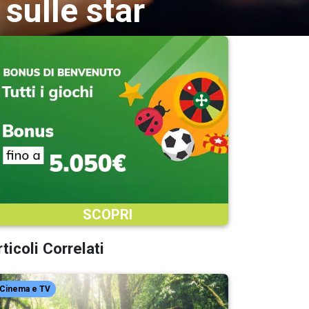
 sulle star
SCOPRI
ticoli Correlati
Cinema e TV