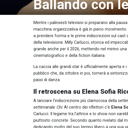
Ballando con le 
Mentre i palinsesti televisivi si preparano alla pausa
macchina organizzativa è già in pieno movimento.
a prendere forma e le prime indiscrezioni sul cast
della televisione. Milly Carlucci, storica ed impecc
grande anche per il 2026, mettendo nel mirino una 
cinematografico e della fiction italiana.
La caccia alle grandi star è ufficialmente aperta e i 
pubblico che, da ottobre in poi, tornerà a sintonizza
passi di danza.
Il retroscena su Elena Sofia Ricc
A lanciare l’indiscrezione più clamorosa della setti
settimanale
Chi
. Al centro dei riflettori c’è
Elena So
Carlucci. Il legame tra l’attrice e lo show non sa
piuttosto concrete. Secondo quanto rivelato dal ma
dedicando molto del suo tempo libero a una sua vec