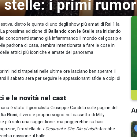
stelle: i primi rumor
 estiva, dietro le quinte di uno degli show più amati di Rai 1 la
 La prossima edizione di
Ballando con le Stelle
sta iniziando
 dei concorrenti stanno già infiammando il mondo del gossip e
abile padrona di casa, sembra intenzionata a fare le cose in
delle attrici più iconiche e amate del panorama
primi indizi trapelati nelle ultime ore lasciano ben sperare il
rsi il sabato sera per seguire le appassionanti sfide a colpi di
i e le novità nel cast
mana è stato il giornalista Giuseppe Candela sulle pagine del
Ar
fia Ricci
, il vero e proprio sogno nel cassetto di Milly
rebbe più solo una suggestione, ma poggerebbe su basi
gazine, l’ex stella de
I Cesaroni
e
Che Dio ci aiuti
starebbe
chia passione: il ballo.