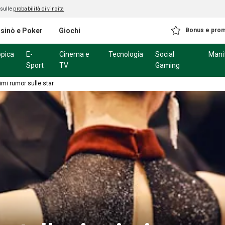
 sulle
probabilità di vincita
sinò e Poker
Giochi
Bonus e pro
ppica
E-
Cinema e
Tecnologia
Social
Mani
Sport
TV
Gaming
rimi rumor sulle star