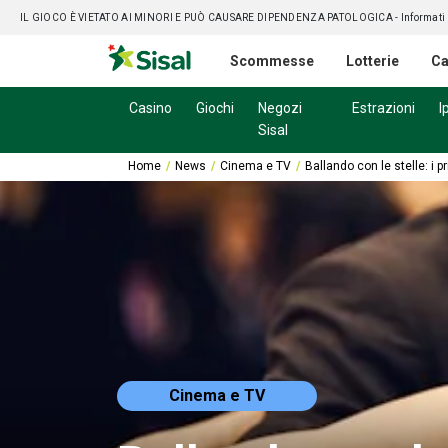
IL GIOCO È VIETATO AI MINORI E PUÒ CAUSARE DIPENDENZA PATOLOGICA
- Informati
Scommesse
Lotterie
Ca
Casino
Giochi
Negozi
Estrazioni
I
Sisal
Home
News
Cinema e TV
Ballando con le stelle: i p
Cinema e TV