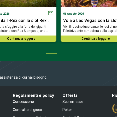
to 2026
06 Agosto 2026
 da T-Rex con la slot Rex…
Vola a Las Vegas con la slo
i a sfuggire alla furia dei giganti
Vivi il fascino luccicante, le luci al n
reistoria con Rex Stampede, una…
l’elettrizzante atmosfera della capit
Continua a leggere
Continua a leggere
l’assistenza di cui hai bisogno.
Regolamenti e policy
Offerta
Ri
Concessione
Scommesse
Contratto di gioco
Poker