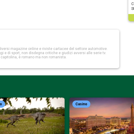
C
S
iversi magazine online e riviste cartacee del settore automotive.
 e di sport, non disdegna critiche e giudizi avversi alle serie tv.
a capitolina, è romano ma non romanista.
no
Casino