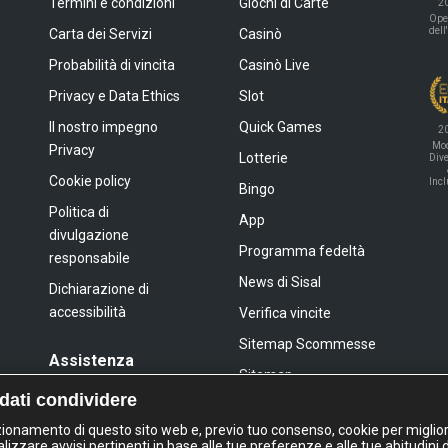
Termini e condizioni
Giochi di Carte
2
Ope
dell
Carta dei Servizi
Casinò
Probabilità di vincita
Casinò Live
Privacy e Data Ethics
Slot
Il nostro impegno
Quick Games
2
Mod
Privacy
Lotterie
Dive
Cookie policy
Inc
Bingo
Politica di
App
divulgazione
Programma fedeltà
responsabile
News di Sisal
Dichiarazione di
accessibilità
Verifica vincite
Sitemap Scommesse
Assistenza
Sitemap
FAQ
 dati condividere
Sitemap Giochi Slot
Contatti
nzionamento di questo sito web e, previo tuo consenso, cookie per miglior
lizzare avvisi pertinenti in base alle tue preferenze e alle tue abitudini 