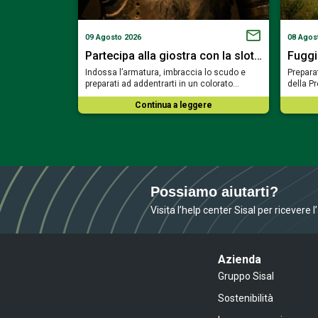
09 Agosto 2026
08 Agos
on la slot…
Partecipa alla giostra con la slot…
Fuggi
te, imbraccia il
Indossa l’armatura, imbraccia lo scudo e
Preparat
rarti nel…
preparati ad addentrarti in un colorato…
della P
ere
Continua a leggere
Possiamo aiutarti?
Visita l’help center Sisal per ricevere 
Azienda
Gruppo Sisal
Sostenibilità