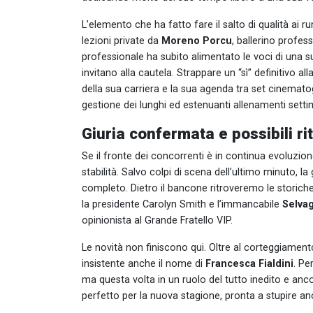
L’elemento che ha fatto fare il salto di qualità ai r
lezioni private da
Moreno Porcu
, ballerino profe
professionale ha subito alimentato le voci di una sua
invitano alla cautela. Strappare un “sì” definitivo all
della sua carriera e la sua agenda tra set cinematog
gestione dei lunghi ed estenuanti allenamenti settim
Giuria confermata e possibili ri
Se il fronte dei concorrenti è in continua evoluzion
stabilità. Salvo colpi di scena dell’ultimo minuto, l
completo. Dietro il bancone ritroveremo le storiche
la presidente Carolyn Smith e l’immancabile
Selvag
opinionista al Grande Fratello VIP.
Le novità non finiscono qui. Oltre al corteggiamento 
insistente anche il nome di
Francesca Fialdini
. Pe
ma questa volta in un ruolo del tutto inedito e anco
perfetto per la nuova stagione, pronta a stupire anc