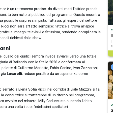
umor è un retroscena preciso: da diversi mesi l’attrice prende
ssionista ben noto al pubblico del programma. Questo incontro
 possibile sorpresa in pista. Tuttavia, gli esperti del settore
a Ricci non sarà affatto semplice: l’attrice si trova all’apice
0
rafici e impegni televisivi è fittissima, rendendo complicata la
I
anali richiesti dallo show.
I
c
torni
e, quello dei giudici sembra invece avviarsi verso una totale
a giuria di Ballando con le Stelle 2026 è confermata al
 palette di Guillermo Mariotto, Fabio Canino, Ivan Zazzaroni,
gia Lucarelli
, reduce peraltro da un’esperienza come
serrato a Elena Sofia Ricci, nei corridoi di viale Mazzini si fa
r la conduttrice si tratterebbe di un ritorno nel programma,
ra avvolto nel mistero. Milly Carlucci sta cucendo l’abito
0
ora una volta i suoi fedelissimi spettatori.
S