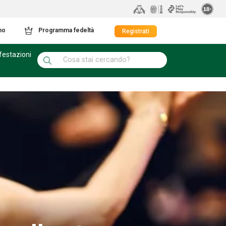
mo
Programma fedeltà
Registrati
festazioni