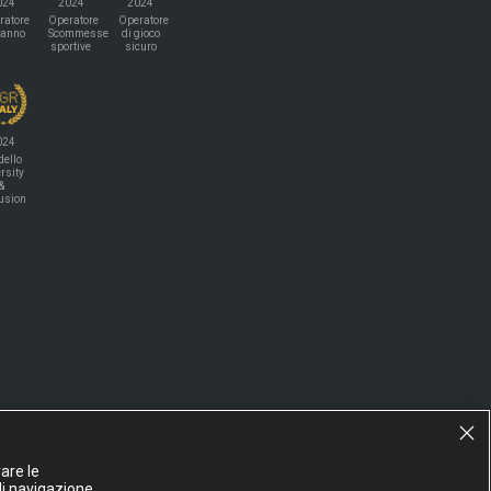
024
2024
2024
ratore
Operatore
Operatore
'anno
Scommesse
di gioco
sportive
sicuro
024
ello
rsity
&
lusion
are le
di navigazione.