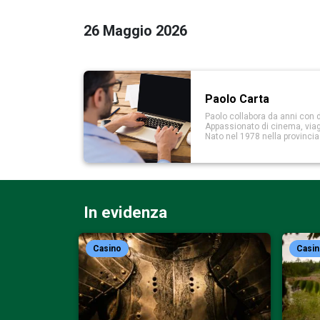
26 Maggio 2026
Paolo Carta
Paolo collabora da anni con d
Appassionato di cinema, viaggi
Nato nel 1978 nella provinci
In evidenza
Casino
Casi