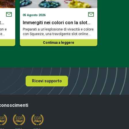
05 Agosto 2026
02 Agosto 2026
t…
Immergiti nei colori con la slot…
Trova il ca
eon e
Preparati a un’esplosione di vivacità e colore
Fai la conoscen
ale…
con Squeeze, una travolgente slot online…
rilassato del m
Continua a leggere
Co
Ricevi supporto
conoscimenti