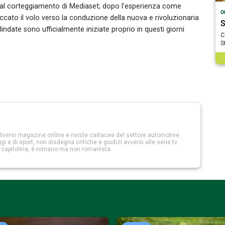
re al corteggiamento di Mediaset; dopo l’esperienza come
0
piccato il volo verso la conduzione della nuova e rivoluzionaria
S
 blindate sono ufficialmente iniziate proprio in questi giorni
C
S
iversi magazine online e riviste cartacee del settore automotive.
 e di sport, non disdegna critiche e giudizi avversi alle serie tv.
a capitolina, è romano ma non romanista.