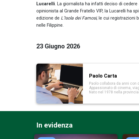
Lucarelli
. La giornalista ha infatti deciso di cede
opinionista al Grande Fratello VIP, la Lucarelli ha s
edizione de
L’Isola dei Famosi
, le cui registrazioni
nelle Filippine.
23 Giugno 2026
Paolo Carta
Paolo collabora da anni con d
Appassionato di cinema, viaggi
Nato nel 1978 nella provinci
In evidenza