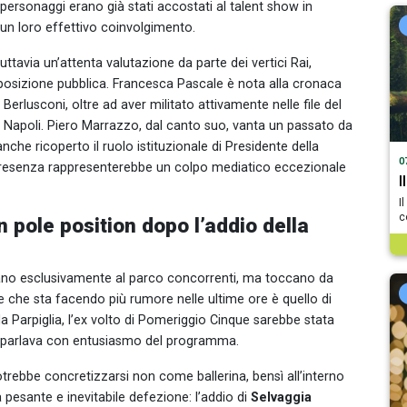
 personaggi erano già stati accostati al talent show in
un loro effettivo coinvolgimento.
ttavia un’attenta valutazione da parte dei vertici Rai,
sposizione pubblica. Francesca Pascale è nota alla cronaca
Berlusconi, oltre ad aver militato attivamente nelle file del
a Napoli. Piero Marrazzo, dal canto suo, vanta un passato da
nche ricoperto il ruolo istituzionale di Presidente della
0
 presenza rappresenterebbe un colpo mediatico eccezionale
I
I
c
n pole position dopo l’addio della
mitano esclusivamente al parco concorrenti, ma toccano da
me che sta facendo più rumore nelle ultime ore è quello di
 Parpiglia, l’ex volto di Pomeriggio Cinque sarebbe stata
e parlava con entusiasmo del programma.
trebbe concretizzarsi non come ballerina, bensì all’interno
pesante e inevitabile defezione: l’addio di
Selvaggia