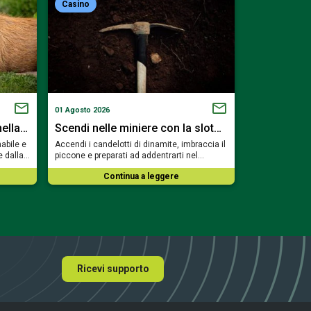
Casino
Casino
01 Agosto 2026
19 Luglio 2026
nella…
Scendi nelle miniere con la slot…
Viaggia tra
abile e
Accendi i candelotti di dinamite, imbraccia il
Preparati a sfi
e dalla…
piccone e preparati ad addentrarti nel…
e a risvegliare
Continua a leggere
Co
Ricevi supporto