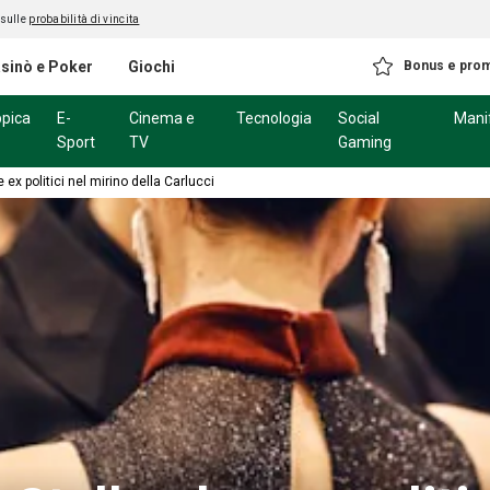
 sulle
probabilità di vincita
sinò e Poker
Giochi
Bonus e pro
ppica
E-
Cinema e
Tecnologia
Social
Mani
Sport
TV
Gaming
 ex politici nel mirino della Carlucci