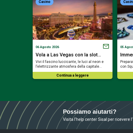
Casino
Casi
06 Agosto 2026
05 Agos
a Bavaria…
Vola a Las Vegas con la slot…
Immerg
ortare nel cuore
Vivi il fascino luccicante, le luci al neon e
Preparat
mosa del…
l’elettrizzante atmosfera della capitale…
con Squ
ere
Continua a leggere
Possiamo aiutarti?
Visita l’help center Sisal per ricevere 