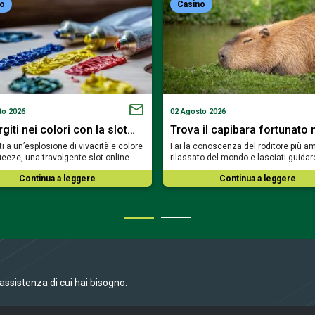
no
Casino
to 2026
02 Agosto 2026
iti nei colori con la slot…
Trova il capibara fortunato 
i a un’esplosione di vivacità e colore
Fai la conoscenza del roditore più am
eeze, una travolgente slot online…
rilassato del mondo e lasciati guidar
Continua a leggere
Continua a leggere
l’assistenza di cui hai bisogno.