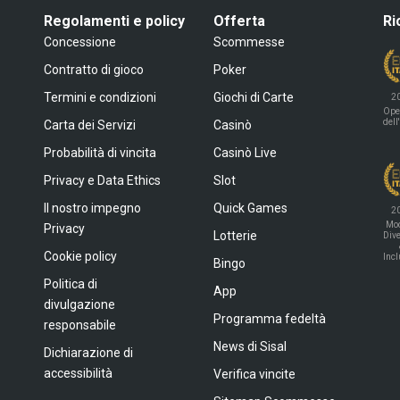
Regolamenti e policy
Offerta
Ri
Concessione
Scommesse
Contratto di gioco
Poker
Termini e condizioni
Giochi di Carte
2
Ope
dell
Carta dei Servizi
Casinò
Probabilità di vincita
Casinò Live
Privacy e Data Ethics
Slot
Il nostro impegno
Quick Games
2
Mod
Privacy
Lotterie
Dive
Cookie policy
Inc
Bingo
Politica di
App
divulgazione
Programma fedeltà
responsabile
News di Sisal
Dichiarazione di
accessibilità
Verifica vincite