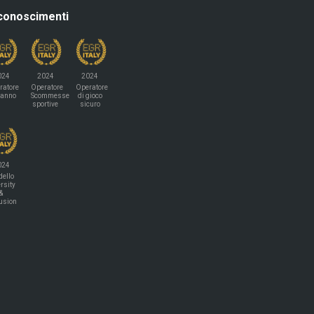
conoscimenti
024
2024
2024
ratore
Operatore
Operatore
'anno
Scommesse
di gioco
sportive
sicuro
024
ello
rsity
&
lusion