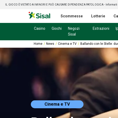
IL GIOCO È VIETATO AI MINORI E PUÒ CAUSARE DIPENDENZA PATOLOGICA
- Informati
Scommesse
Lotterie
Ca
Casino
Giochi
Negozi
Estrazioni
I
Sisal
Home
News
Cinema e TV
Ballando con le Stelle: due
Cinema e TV