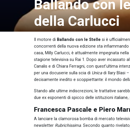
Ballando con le 
della Carlucci
Il motore di
Ballando con le Stelle
si è ufficialme
concorrenti della nuova edizione sta infiammando l
casa, Milly Carlucci, è attualmente impegnata nell
stagione televisiva su Rai 1. Dopo aver incassato alcu
Canalis e di Chiara Ferragni, con quest’ultima intenz
per una docuserie sulla scia di
Unica
di Ilary Blasi 
decisamente inedito e scoppiettante: il mondo della
Stando alle ultime indiscrezioni, le trattative sare
due ex esponenti di spicco delle istituzioni italian
Francesca Pascale e Piero Marraz
A lanciare la clamorosa bomba di mercato televisivo 
newsletter
Rubrichissima
. Secondo quanto rivelato,