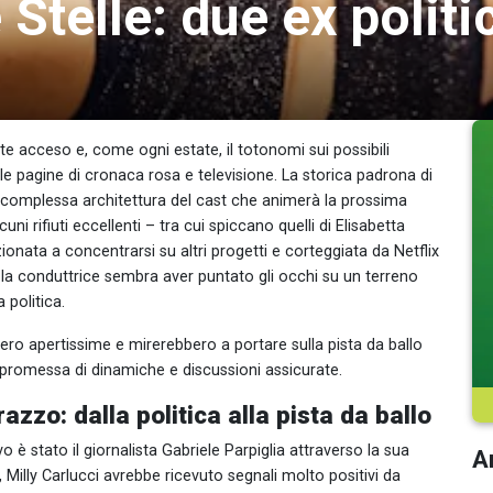
Stelle: due ex politi
nte acceso e, come ogni estate, il totonomi sui possibili
e pagine di cronaca rosa e televisione. La storica padrona di
a complessa architettura del cast che animerà la prossima
ni rifiuti eccellenti – tra cui spiccano quelli di Elisabetta
ionata a concentrarsi su altri progetti e corteggiata da Netflix
– la conduttrice sembra aver puntato gli occhi su un terreno
 politica.
bbero apertissime e mirerebbero a portare sulla pista da ballo
e, promessa di dinamiche e discussioni assicurate.
zo: dalla politica alla pista da ballo
è stato il giornalista Gabriele Parpiglia attraverso la sua
Ar
 Milly Carlucci avrebbe ricevuto segnali molto positivi da