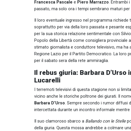
Francesca Pascale
e
Piero Marrazzo
. Entrambi i
passato, ma solo ora i tempi sembrano maturi per 
Il loro eventuale ingresso nel programma richiede tu
soprattutto per via della loro passata e pesante e
per la sua storica relazione sentimentale con Silvio 
Popolo della Libertà come consigliera provinciale 
stimato giornalista e conduttore televisivo, ma ha a
Regione Lazio per il Partito Democratico. La loro
per il sabato sera della rete ammiraglia.
Il rebus giuria: Barbara D’Urso i
Lucarelli
I terremoti televisivi di questa stagione non si li
vicino anche le storiche poltrone dei giurati. Il no
Barbara D’Urso
. Sempre secondo i rumor diffusi da
intercettata durante un incontro informale mentr
Il suo clamoroso sbarco a
Ballando con le Stelle
po
della giuria. Questa mossa andrebbe a colmare una 