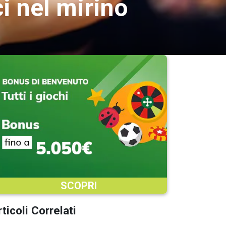
ci nel mirino
SCOPRI
ticoli Correlati