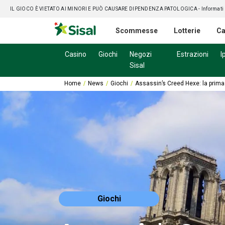
IL GIOCO È VIETATO AI MINORI E PUÒ CAUSARE DIPENDENZA PATOLOGICA
- Informati
Scommesse
Lotterie
Ca
Casino
Giochi
Negozi
Estrazioni
I
Sisal
Home
News
Giochi
Assassin’s Creed Hexe: la prima
Giochi