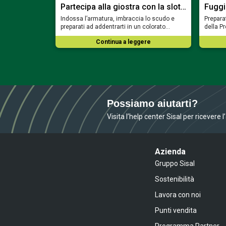
on la slot…
Partecipa alla giostra con la slot…
Fuggi
te, imbraccia il
Indossa l’armatura, imbraccia lo scudo e
Preparat
rarti nel…
preparati ad addentrarti in un colorato…
della P
ere
Continua a leggere
Possiamo aiutarti?
Visita l’help center Sisal per ricevere 
Azienda
Gruppo Sisal
Sostenibilità
Lavora con noi
Punti vendita
Programma Partner