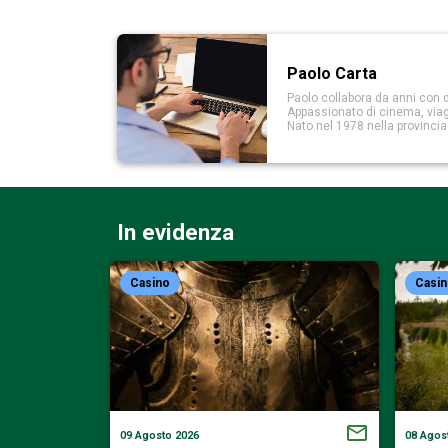
Paolo Carta
Paolo collabora da anni con d
Appassionato di cinema, viaggi
Nato nel 1978 nella provinci
In evidenza
Casino
Casi
09 Agosto 2026
08 Agos