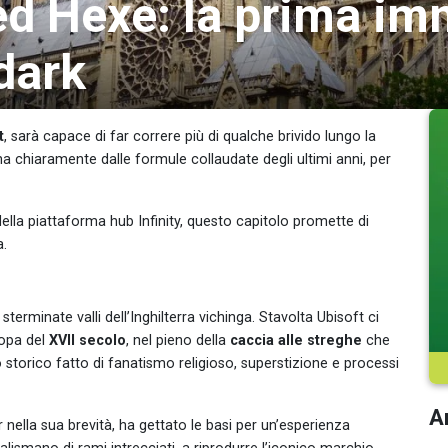
ed Hexe: la prima im
dark
t
, sarà capace di far correre più di qualche brivido lungo la
ana chiaramente dalle formule collaudate degli ultimi anni, per
lla piattaforma hub Infinity, questo capitolo promette di
a.
terminate valli dell’Inghilterra vichinga. Stavolta Ubisoft ci
ropa del
XVII secolo
, nel pieno della
caccia alle streghe
che
 storico fatto di fanatismo religioso, superstizione e processi
Ar
 nella sua brevità, ha gettato le basi per un’esperienza