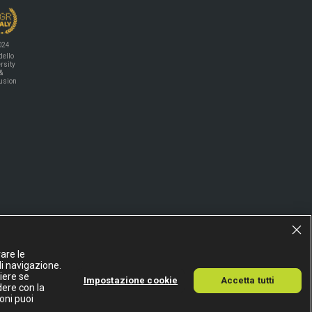
024
ello
rsity
&
lusion
are le
di navigazione.
liere se
Impostazione cookie
Accetta tutti
dere con la
A
oni puoi
15155