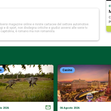
0
M
C
p
iversi magazine online e riviste cartacee del settore automotive.
 e di sport, non disdegna critiche e giudizi avversi alle serie tv.
a capitolina, è romano ma non romanista.
no
Casino
to 2026
06 Agosto 2026