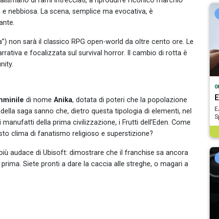
alismano di rami intrecciati, a riprodurre l’iconico marchio
ia e nebbiosa. La scena, semplice ma evocativa, è
ante.
a”) non sarà il classico RPG open-world da oltre cento ore. Le
rrativa e focalizzata sul survival horror. Il cambio di rotta è
nity.
0
E
mminile
di nome
Anika
, dotata di poteri che la popolazione
E
della saga sanno che, dietro questa tipologia di elementi, nel
S
anufatti della prima civilizzazione, i Frutti dell’Eden. Come
uesto clima di fanatismo religioso e superstizione?
ù audace di Ubisoft: dimostrare che il franchise sa ancora
 prima. Siete pronti a dare la caccia alle streghe, o magari a