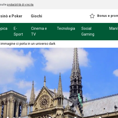
 sulle
probabilità di vincita
sinò e Poker
Giochi
Bonus e pro
ppica
E-
Cinema e
Tecnologia
Social
Mani
Sport
TV
Gaming
 immagine ci porta in un universo dark