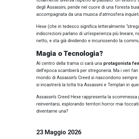
totalmente diversa rispetto al passato. Un sinistro t
degli Assassini, pende nel cuore di una foresta bu
accompagnata da una musica d’atmosfera inquiet
Hexe (che in tedesco significa letteralmente “streg
indiscrezioni parlano di un’esperienza più lineare, na
netto, e sta già dividendo e incuriosendo la commu
Magia o Tecnologia?
Al centro della trama ci sarà una
protagonista fe
dell’epoca scambierà per stregoneria. Ma i veri fan 
mondo di Assassin’s Creed si nascondono sempre i m
si incastrerà la lotta tra Assassini e Templari in q
Assassin’s Creed Hexe rappresenta la scommessa pi
reinventarsi, esplorando territori horror mai toccati
diventarne una?
23 Maggio 2026