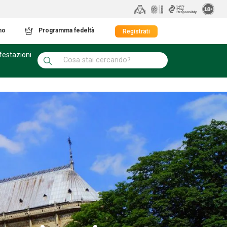
mo
Programma fedeltà
Registrati
festazioni