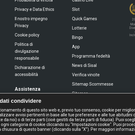
Privacy e Data Ethics
Slot
Il nostro impegno
Quick Games
2
Mod
Privacy
Lotterie
Dive
Cookie policy
Inc
Bingo
Politica di
App
divulgazione
Programma fedeltà
responsabile
News di Sisal
Dichiarazione di
accessibilità
Verifica vincite
Sitemap Scommesse
Assistenza
Sitemap
FAQ
 dati condividere
Sitemap Giochi Slot
Contatti
nzionamento di questo sito web e, previo tuo consenso, cookie per miglior
lizzare avvisi pertinenti in base alle tue preferenze e alle tue abitudini 
a noi) o di terze parti (cioè gestiti da terze parti di fiducia). Puoi sceg
IL GIOCO È VIETATO AI MINORI
 ogni categoria di cookie cliccando su "Impostazioni cookie". Puoi proce
E PUÒ CAUSARE DIPENDENZA PATOLOGIC
la chiusura di questo banner (cliccando sulla “X”). Per maggiori informazi
l Italia S.p.A. - Via Ugo Bassi 6, 20159 Milano - P.I. 02433760135 - Conc. GAD: 