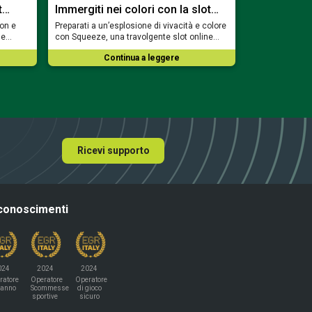
t…
Immergiti nei colori con la slot…
Trova il ca
eon e
Preparati a un’esplosione di vivacità e colore
Fai la conoscen
ale…
con Squeeze, una travolgente slot online…
rilassato del m
Continua a leggere
Co
Ricevi supporto
conoscimenti
024
2024
2024
ratore
Operatore
Operatore
'anno
Scommesse
di gioco
sportive
sicuro