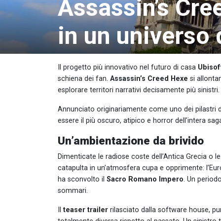
Assassin’s Cre
in un universo 
Il progetto più innovativo nel futuro di casa
Ubisof
schiena dei fan.
Assassin’s Creed Hexe
si allont
esplorare territori narrativi decisamente più sinistri.
Annunciato originariamente come uno dei pilastri de
essere il più oscuro, atipico e horror dell’intera sag
Un’ambientazione da brivido
Dimenticate le radiose coste dell’Antica Grecia o le s
catapulta in un’atmosfera cupa e opprimente: l’Eu
ha sconvolto il
Sacro Romano Impero
. Un periodo
sommari.
Il
teaser trailer
rilasciato dalla software house, pur