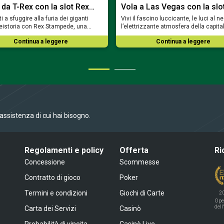
 da T-Rex con la slot Rex…
Vola a Las Vegas con la slo
i a sfuggire alla furia dei giganti
Vivi il fascino luccicante, le luci al n
reistoria con Rex Stampede, una…
l’elettrizzante atmosfera della capit
Continua a leggere
Continua a leggere
l’assistenza di cui hai bisogno.
Regolamenti e policy
Offerta
Ri
Concessione
Scommesse
Contratto di gioco
Poker
Termini e condizioni
Giochi di Carte
2
Ope
dell
Carta dei Servizi
Casinò
Probabilità di vincita
Casinò Live