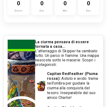
0
0
0
0
Giorni
Ore
Min
Sec
La ciurma pensava di essere
tornata a casa...
L’atterraggio di Skipper ha cambiato
tutto. Un parco in fiamme. Una mappa
nascosta sotto le macerie. Scopri i
protagonisti:
Capitan Redfeather (Piuma
rossa):
Astuto e avido: trama
nell’ombra per guidare la
ciurma alla conquista del
tesoro. Inseparabile dal suo
amico Charlie!