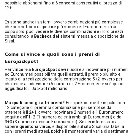
possibile abbonarsi fino a 6 concorsi consecutivi al prezzo di
12€.
Esistono anche i sistemi, ovvero combinazioni più complesse
che permettono di giocare più numeri ed Euronumeri in un
colpo solo: puoi vedere le diverse combinazioni e i loro prezzi
consultando la
Bacheca dei sistemi
messa a disposizione da
Sisal.
Come si vince e quali sono i premi di
Eurojackpot?
Per
vincere a Eurojackpot
devi riuscire a indovinare più numeri
ed Euronumeri possibili tra quelli estratti. Il premio più alto è
legato alla realizzazione della combinazione 5+2, ovvero per
chi riesce a indovinare i 5 numeri e i 2 Euronumeri e si è quindi
aggiudicato il Jackpot milionario.
Ma quali sono gli altri premi?
Eurojackpot mette in palio ben
12 categorie di premi: la combinazione più semplice da
ottenere è il
2+1
, ovvero indovinare 2 numeri e 1 Euronumero,
seguita dall’1+2 (1 numero ed entrambi gli Euronumeri) e dal
3+0 (3 numeri e nessun Euronumero). Se sei interessato a
sapere
quanto si vince
, è disponibile sul sito Sisal una tabella
con i premi medi attesi, poiché il montepremi varia di settimana