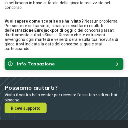
in settimana in base al totale delle giocate realizzate nel
concorso.
Vuoi sapere come scoprire se hai vinto?
Nessun problema.
Per scoprire se hai vinto, ti basta consultare i risultati
dell’
estrazione Eurojackpot di oggi
o dei concorsi passati
direttamente sul sito Sisal.it. Ricorda che le estrazioni
avvengono ogni martedì e venerdì sera e sulla tua ricevuta di
gioco trovi indicata la data del concorso al quale stai
partecipando.
Info Tassazione
Possiamo aiutarti?
Visita il nostro help center per ricevere l’assistenza di cui hai
bisogno.
Ricevi supporto