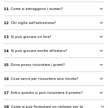
11
Come si estraggono i numeri?
12
Chi vigila sull'estrazione?
13
Si può giocare on line?
14
Si può giocare anche all'estero?
15
Dove posso riscuotere i premi?
16
Cosa serve per riscuotere una vincita?
17
Entro quanto si può riscuotere il premio?
18
Come si può formulare un reclamo per la