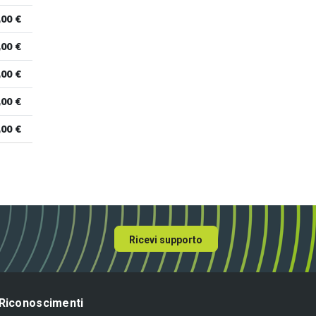
,00 €
,00 €
,00 €
,00 €
,00 €
Ricevi supporto
Riconoscimenti