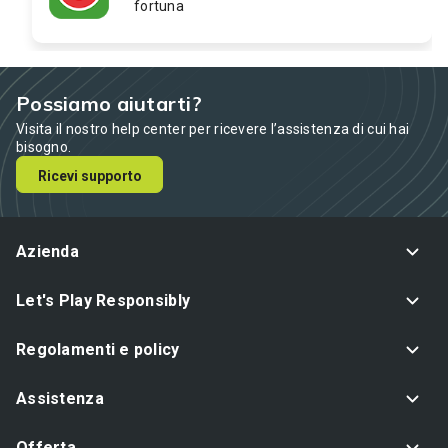
fortuna
Possiamo aiutarti?
Visita il nostro help center per ricevere l’assistenza di cui hai
bisogno.
Ricevi supporto
Azienda
Let's Play Responsibly
Regolamenti e policy
Assistenza
Offerta