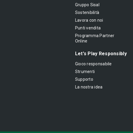
Gruppo Sisal
Sostenibilità
Lavora con noi
Punti vendita
Programma Partner
Online
Let's Play Responsibly
Gioco responsabile
Strumenti
Supporto
La nostra idea