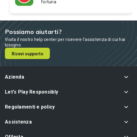
fortuna
Possiamo aiutarti?
Visita il nostro help center per ricevere l’assistenza di cui hai
bisogno.
Ricevi supporto
Azienda
Let's Play Responsibly
Regolamenti e policy
Assistenza
Offerta