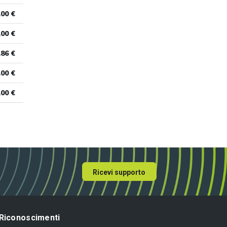
,00 €
,00 €
,86 €
,00 €
,00 €
Ricevi supporto
Riconoscimenti