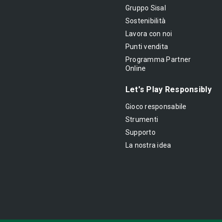
Gruppo Sisal
Sostenibilità
Lavora con noi
Punti vendita
Programma Partner
Online
Let's Play Responsibly
Gioco responsabile
Strumenti
Supporto
La nostra idea