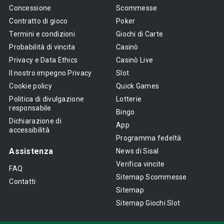
Concessione
Scommesse
Contratto di gioco
Poker
Termini e condizioni
Giochi di Carte
Probabilità di vincita
Casinò
Privacy e Data Ethics
Casinò Live
Il nostro impegno Privacy
Slot
Cookie policy
Quick Games
Politica di divulgazione
Lotterie
responsabile
Bingo
Dichiarazione di
App
accessibilità
Programma fedeltà
Assistenza
News di Sisal
Verifica vincite
FAQ
Sitemap Scommesse
Contatti
Sitemap
Sitemap Giochi Slot