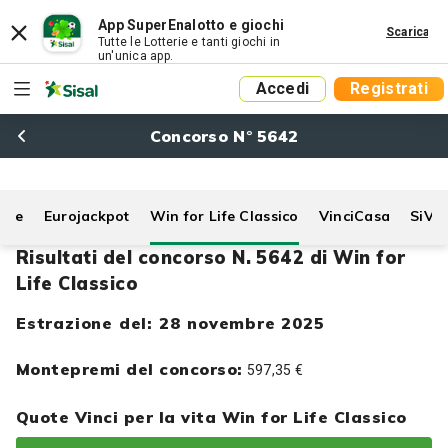
App SuperEnalotto e giochi
Scarica
Tutte le Lotterie e tanti giochi in
un'unica app.
Accedi
Registrati
Concorso N° 5642
Life
Eurojackpot
Win for Life Classico
VinciCasa
SiVi
Risultati del concorso N. 5642 di Win for
Life Classico
Estrazione del: 28 novembre 2025
Montepremi del concorso:
597,35 €
Quote Vinci per la vita Win for Life Classico