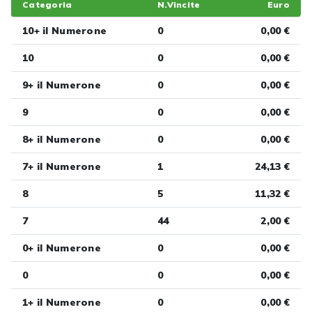
Categoria
N.Vincite
Euro
10+ il Numerone
0
0,00 €
10
0
0,00 €
9+ il Numerone
0
0,00 €
9
0
0,00 €
8+ il Numerone
0
0,00 €
7+ il Numerone
1
24,13 €
8
5
11,32 €
7
44
2,00 €
0+ il Numerone
0
0,00 €
0
0
0,00 €
1+ il Numerone
0
0,00 €