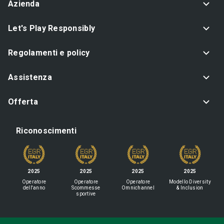
Azienda
Let's Play Responsibly
Regolamenti e policy
Assistenza
Offerta
Riconoscimenti
2025
2025
2025
2025
Operatore
Operatore
Operatore
Modello Diversity
dell'anno
Scommesse
Omnichannel
& Inclusion
sportive