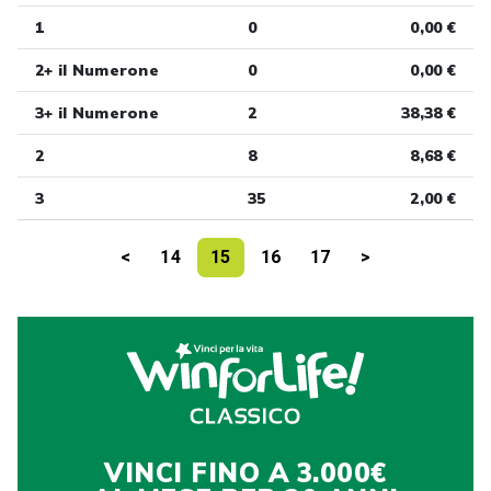
1
0
0,00 €
2+ il Numerone
0
0,00 €
3+ il Numerone
2
38,38 €
2
8
8,68 €
3
35
2,00 €
<
14
15
16
17
>
VINCI FINO A 3.000€