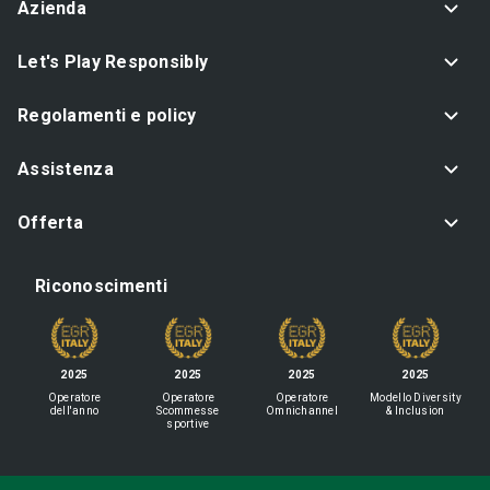
Azienda
Let's Play Responsibly
Regolamenti e policy
Assistenza
Offerta
Riconoscimenti
2025
2025
2025
2025
Operatore
Operatore
Operatore
Modello Diversity
dell'anno
Scommesse
Omnichannel
& Inclusion
sportive